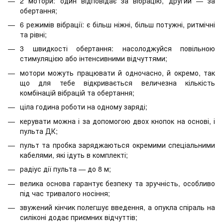
2 мотори: один відповідає за вібрацію, другий — за
обертання;
6 режимів вібрації: є більш ніжні, більш потужні, ритмічні
та рівні;
3 швидкості обертання: насолоджуйся повільною
стимуляцією або інтенсивними відчуттями;
мотори можуть працювати й одночасно, й окремо, так
що для тебе відкривається величезна кількість
комбінацій вібрацій та обертання;
ціла година роботи на одному заряді;
керувати можна і за допомогою двох кнопок на основі, і
пульта ДК;
пульт та пробка заряджаються окремими спеціальними
кабелями, які ідуть в комплекті;
радіус дії пульта — до 8 м;
велика основа гарантує безпеку та зручність, особливо
під час тривалого носіння;
звужений кінчик полегшує введення, а опукла спіраль на
силіконі додає приємних відчуттів;