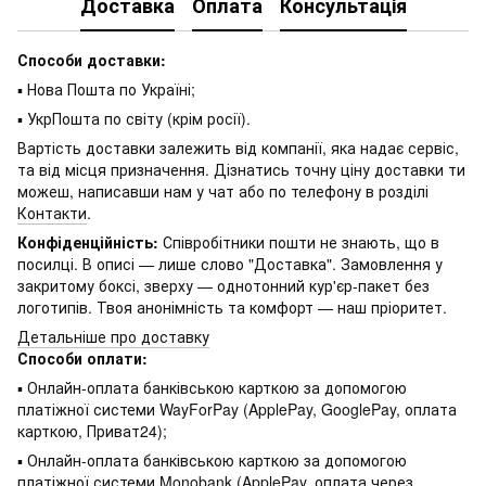
Доставка
Оплата
Консультація
Способи доставки:
▪ Нова Пошта по Україні;
▪ УкрПошта по світу (крім росії).
Вартість доставки залежить від компанії, яка надає сервіс,
та від місця призначення. Дізнатись точну ціну доставки ти
можеш, написавши нам у чат або по телефону в розділі
Контакти
.
Конфіденційність:
Співробітники пошти не знають, що в
посилці. В описі — лише слово "Доставка". Замовлення у
закритому боксі, зверху — однотонний кур'єр-пакет без
логотипів. Твоя анонімність та комфорт — наш пріоритет.
Детальніше про доставку
Способи оплати:
▪ Онлайн-оплата банківською карткою за допомогою
платіжної системи WayForPay (ApplePay, GooglePay, оплата
карткою, Приват24);
▪ Онлайн-оплата банківською карткою за допомогою
платіжної системи Monobank (ApplePay, оплата через