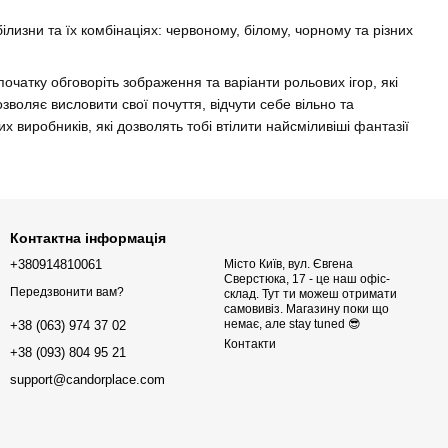
лизни та їх комбінаціях: червоному, білому, чорному та різних
атку обговоріть зображення та варіанти рольових ігор, які
зволяє висловити свої почуття, відчути себе вільно та
 виробників, які дозволять тобі втілити найсміливіші фантазії
Контактна інформація
+380914810061
Місто Київ, вул. Євгена
Сверстюка, 17 - це наш офіс-
Передзвонити вам?
склад. Тут ти можеш отримати
самовивіз. Магазину поки що
немає, але stay tuned 😎
+38 (063) 974 37 02
Контакти
+38 (093) 804 95 21
support@candorplace.com