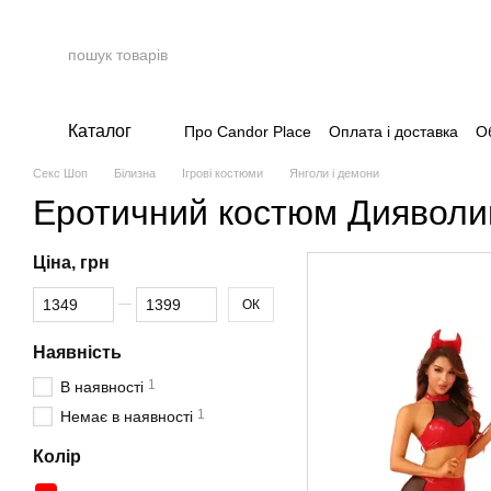
Перейти до основного контенту
Каталог
Про Candor Place
Оплата і доставка
О
Накопичувальна система
Секс Шоп
Білизна
Ігрові костюми
Янголи і демони
Еротичний костюм Дияволиц
Ціна, грн
Від Ціна, грн
До Ціна, грн
ОК
Наявність
1
В наявності
1
Немає в наявності
Колір