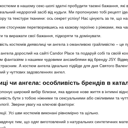
костюми в нашому секс-шопі здатні пробудити таємні бажання, які 
деальний недорогий засіб від нудьги. Ми пропонуємо тобі рецепт іде
ру та текстури тканини: ось секрет успіху! Нас цінують за те, що н
им стосункам перетворившись на казкову героїню з ріжками, яка чак
 та виражати свої бажання, підкоряти та домінувати.
сть костюмів дияволиці чи ангела з оманливою грайливістю – це при
ангела дорослий на сайті Candor Place та подаруй собі та своїй к
м фантазіям з нашими чудовими ансамблями від бренду JSY. Відверт
трасним. А костюм ангела ідеально підійде для дня Святого Валент
ний у чуттєвих задоволеннях ангел.
і чи ангела: особливість брендів в катал
понує широкий вибір білизни, яка вдихне нове життя в інтимні від
вість бути з тобою ніжними та сексуальними або сміливими та чутт
ології. Зверни увагу на ключові фактори:
ції. Усі шви костюмів виконані рівномірно та щільно.
авдячує тим, що одяг виготовлений з натуральних синтетичних матері
ний.