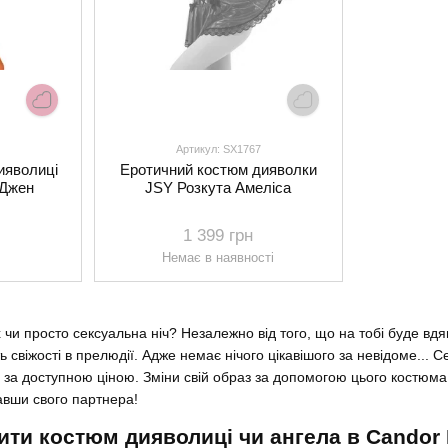
Артикул: SX1767
ияволиці
Еротичний костюм дияволки
 Джен
JSY Розкута Амеліса
1 399 грн
Немає в наявності
 чи просто сексуальна ніч? Незалежно від того, що на тобі буде вдя
ь свіжості в прелюдії. Адже немає нічого цікавішого за невідоме...
 за доступною ціною. Зміни свій образ за допомогою цього костюма 
авши свого партнера!
ити костюм дияволиці чи ангела в Candor 