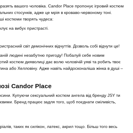
вразять вашого чоловіка. Candor Place пропонує ігровий костюм
альних стосунків, адже це мрія в кроваво-червоному тоні.
аші костюми творять чудеса:
лує на вибух пристрасті.
страсний світ демонічних відчуттів. Дозволь собі відчути це!
оханій людині незабутню пригоду! Побалуй себе новим
ий костюм дияволиці дає волю чоловічій уяві та робить твоє
ина або Хелловіну. Адже навіть найдосконаліша жінка в душі –
озі Candor Place
носини. Купуючи сексуальний костюм ангела від бренду JSY ти
євими. Бренд працює задля того, щоб поєднати сміливість,
алів, таких як силікон, латекс, акрил тощо. Більш того весь