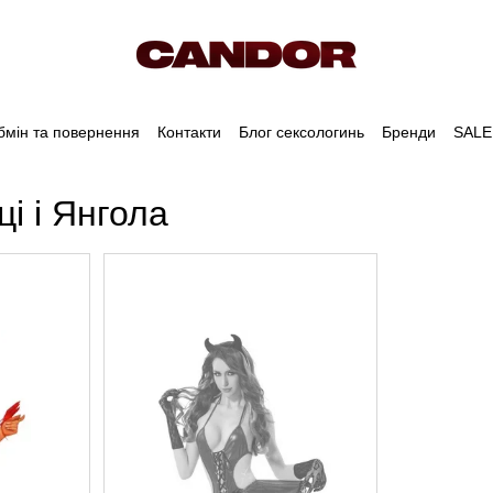
бмін та повернення
Контакти
Блог сексологинь
Бренди
SALE
і і Янгола