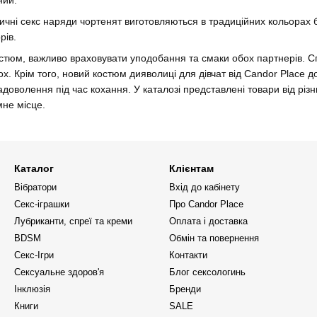
ичні секс наряди чортенят виготовляються в традиційних кольорах бі
рів.
юм, важливо враховувати уподобання та смаки обох партнерів. Споч
х. Крім того, новий костюм дияволиці для дівчат від Candor Place до
оволення під час кохання. У каталозі представлені товари від різних
мне місце.
Каталог
Клієнтам
Вібратори
Вхід до кабінету
Секс-іграшки
Про Candor Place
Лубриканти, спреї та креми
Оплата і доставка
BDSM
Обмін та повернення
Секс-Ігри
Контакти
Сексуальне здоров'я
Блог сексологинь
Інклюзія
Бренди
Книги
SALE