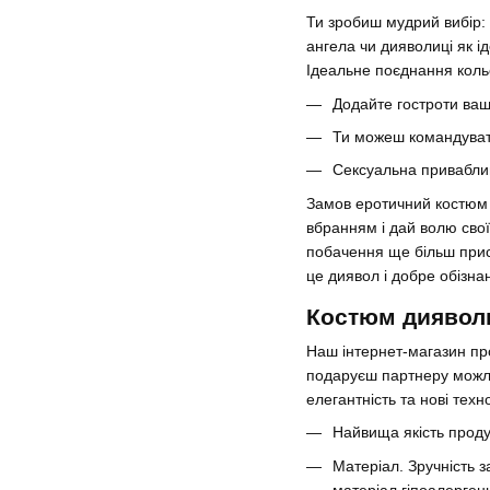
Ти зробиш мудрий вибір: 
ангела чи дияволиці як і
Ідеальне поєднання кольо
Додайте гостроти ваш
Ти можеш командувати
Сексуальна привабливі
Замов еротичний костюм 
вбранням і дай волю свої
побачення ще більш прис
це диявол і добре обізна
Костюм дияволиц
Наш інтернет-магазин про
подаруєш партнеру можли
елегантність та нові техн
Найвища якість продук
Матеріал. Зручність з
матеріал гіпоалерген