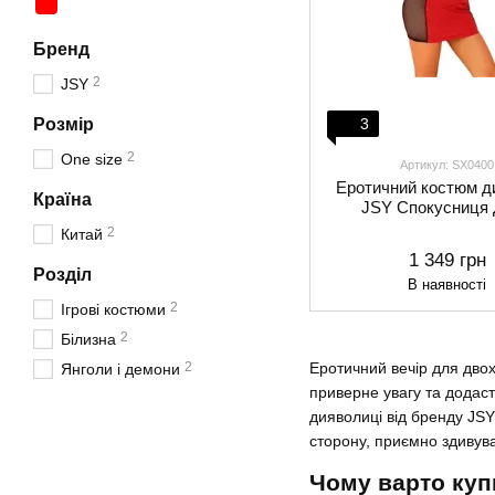
Бренд
2
JSY
Розмір
3
2
One size
Артикул: SX0400
Еротичний костюм д
Країна
JSY Спокусниця
2
Китай
1 349 грн
Розділ
В наявності
2
Ігрові костюми
2
Білизна
2
Еротичний вечір для двох
Янголи і демони
приверне увагу та додаст
дияволиці від бренду JSY
сторону, приємно здивув
Чому варто куп