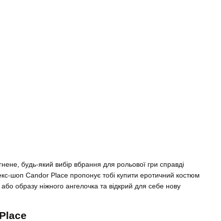
гнене, будь-який вибір вбрання для рольової гри справді
 Секс-шоп Candor Place пропонує тобі купити еротичний костюм
або образу ніжного ангелочка та відкрий для себе нову
Place