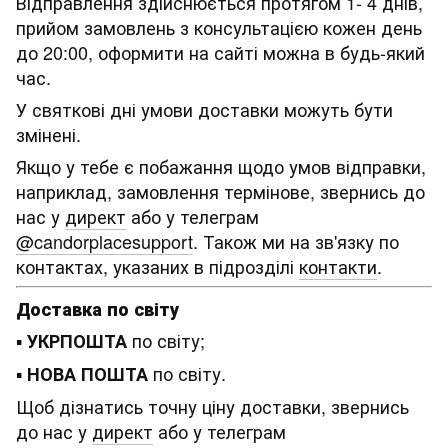
Відправлення здійснюється протягом 1- 4 днів,
прийом замовлень з консультацією кожен день
до 20:00, оформити на сайті можна в будь-який
час.
У святкові дні умови доставки можуть бути
змінені.
Якщо у тебе є побажання щодо умов відправки,
наприклад, замовлення термінове, звернись до
нас у
директ
або у телеграм
@candorplacesupport
. Також ми на зв'язку по
контактах, указаних в підрозділі
контакти
.
Доставка по світу
▪
по світу;
УКРПОШТА
▪
по світу.
НОВА ПОШТА
Щоб дізнатись точну ціну доставки, звернись
до нас у
директ
або у телеграм