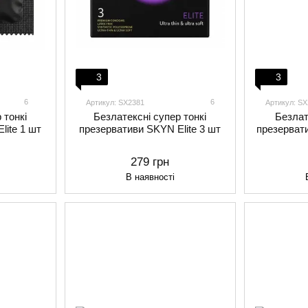
3
3
6
6
Артикул: SX2381
Артикул: S
 тонкі
Безлатексні супер тонкі
Безлат
lite 1 шт
презервативи SKYN Elite 3 шт
презервати
279 грн
В наявності