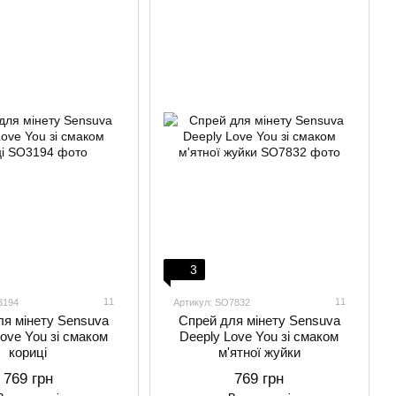
3
11
11
3194
Артикул: SO7832
ля мінету Sensuva
Спрей для мінету Sensuva
ove You зі смаком
Deeply Love You зі cмаком
кориці
м'ятної жуйки
769 грн
769 грн