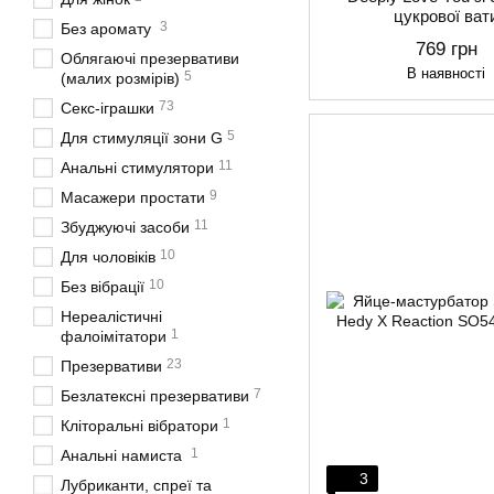
цукрової ват
3
Без аромату
769 грн
Облягаючі презервативи
В наявності
5
(малих розмірів)
73
Секс-іграшки
5
Для стимуляції зони G
11
Анальні стимулятори
9
Масажери простати
11
Збуджуючі засоби
10
Для чоловіків
10
Без вібрації
Нереалістичні
1
фалоімітатори
23
Презервативи
7
Безлатексні презервативи
1
Кліторальні вібратори
1
Анальні намиста
3
Лубриканти, спреї та