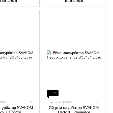
В наявності
В наявності
3
5
5
O5463
Артикул: SO5464
стурбатор SVAKOM
Яйце-мастурбатор SVAKOM
dy X Control
Hedy X Experience