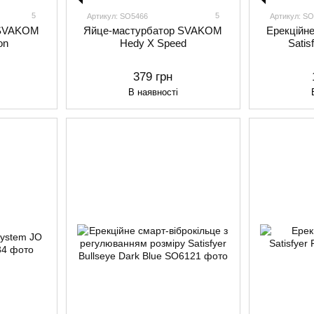
5
5
Артикул: SO5466
Артикул: S
 SVAKOM
Яйце-мастурбатор SVAKOM
Ерекційне
on
Hedy X Speed
Satis
379 грн
В наявності