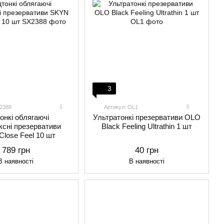
3
1
3
X2388
Артикул: OL1
онкі облягаючі
Ультратонкі презервативи OLO
ксні презервативи
Black Feeling Ultrathin 1 шт
lose Feel 10 шт
789 грн
40 грн
В наявності
В наявності