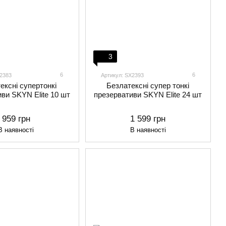
3
6
6
X2383
Артикул: SX2393
ексні супертонкі
Безлатексні супер тонкі
ви SKYN Elite 10 шт
презервативи SKYN Elite 24 шт
959 грн
1 599 грн
В наявності
В наявності