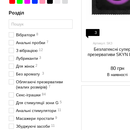
Розділ
3
8
Вібратори
7
Анальні пробки
Артикул: SK3
Безлатексні супер
12
З вібрацією
презервативи SKYN E
3
Лубриканти
2
Для жінок
80 грн
3
Без аромату
В наявності
Облягаючі презервативи
7
(малих розмірів)
84
Секс-іграшки
5
Для стимуляції зони G
11
Анальні стимулятори
9
Масажери простати
11
Збуджуючі засоби