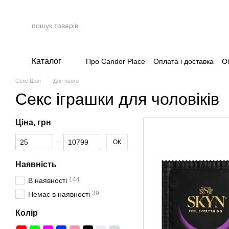
Перейти до основного контенту
Каталог
Про Candor Place
Оплата і доставка
О
Накопичувальна система
Секс Шоп
Для нього
Cекс іграшки для чоловіків
Ціна, грн
Від Ціна, грн
До Ціна, грн
ОК
Наявність
144
В наявності
39
Немає в наявності
Колір