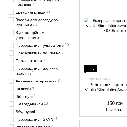
2
змазкою
23
Ерекційні кільця
Засоби для догляду за
2
іграшками
З дистанційним
1
управлінням
10
Презервативи ультратонкі
8
Презервативи поштучно
8
Пролонгатори
3
Презервативи великих
3
розмірів
Артикул: 40305
3
Анальні презервативи
Розігріваючі презе
9
Інклюзія
Vitalis Stimulation&wa
1
Віброкулі
150 грн
18
Смартдевайси
В наявності
1
Збуджуючі
7
Презервативи SKYN
6