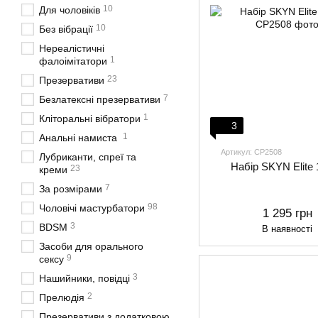
10
Для чоловіків
10
Без вібрації
Нереалістичні
1
фалоімітатори
23
Презервативи
7
Безлатексні презервативи
1
Кліторальні вібратори
3
1
Анальні намиста
Артикул: CP2508
Лубриканти, спреї та
Набір SKYN Elite
23
креми
7
За розмірами
98
Чоловічі мастурбатори
1 295 грн
3
BDSM
В наявності
Засоби для орального
9
сексу
3
Нашийники, повідці
2
Прелюдія
Презервативи з додатковою