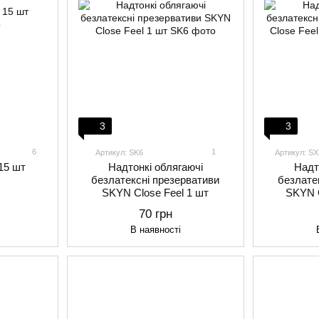
3
3
6
1
Артикул: SK6
Артикул: S
 15 шт
Надтонкі облягаючі
Надт
безлатексні презервативи
безлате
SKYN Close Feel 1 шт
SKYN C
70 грн
В наявності