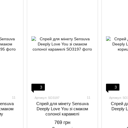
3
3
11
11
Артикул: SO3197
Артикул: SO
Sensuva
Спрей для мінету Sensuva
Спрей д
 смаком
Deeply Love You зі смаком
Deeply L
му
солоної карамелі
769 грн