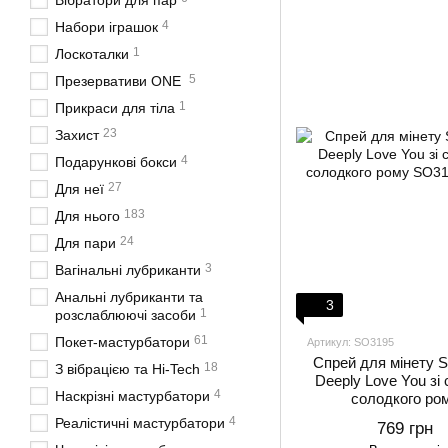
Вібратори для пар
4
Набори іграшок
1
Лоскоталки
5
Презервативи ONE
1
Прикраси для тіла
23
Захист
4
Подарункові бокси
27
Для неї
183
Для нього
24
Для пари
3
Вагінальні лубриканти
Анальні лубриканти та
3
1
розслаблюючі засоби
61
Покет-мастурбатори
Артикул: SO3195
Спрей для мінету 
18
З вібрацією та Hi-Tech
Deeply Love You зі
4
Наскрізні мастурбатори
солодкого ро
4
Реалістичні мастурбатори
769 грн