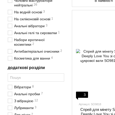
Чоловічі мастурбатори
В наявності
26
нейтральні
3
На водній основі
1
На силіконовій основі
3
Анальні вібратори
1
Анальні гелі та сироватки
Набори еротичної
2
косметики
2
Антибактеріальні очисники
4
Косметика для ванни
додаткові розділи
8
Вібратори
7
Анальні пробки
3
12
З вібрацією
Артикул: SO9818
3
Лубриканти
Спрей для мінету 
Deeply Love You зі
2
Для жінок