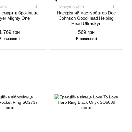
2
1
O3890
Артикул: SO2791
 смарт-віброкільце
Наскрізний мастурбатор Doc
fyer Mighty One
Johnson GoodHead Helping
Head Ultraskyn
1 769 грн
569 грн
В наявності
В наявності