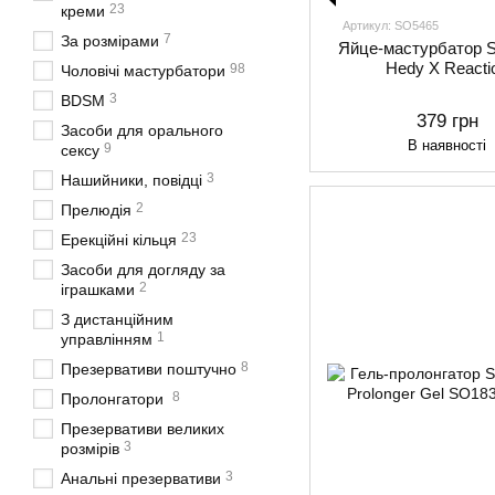
23
креми
Артикул: SO5465
7
За розмірами
Яйце-мастурбатор
Hedy X Reacti
98
Чоловічі мастурбатори
3
BDSM
379 грн
Засоби для орального
В наявності
9
сексу
3
Нашийники, повідці
2
Прелюдія
23
Ерекційні кільця
Засоби для догляду за
2
іграшками
З дистанційним
1
управлінням
8
Презервативи поштучно
8
Пролонгатори
Презервативи великих
3
розмірів
3
Анальні презервативи