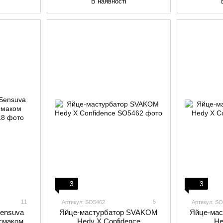
В наявності
3
3
11
5
Артикул: SO5462
Артикул: S
Sensuva
Яйце-мастурбатор SVAKOM
Яйце-ма
 смаком
Hedy X Confidence
He