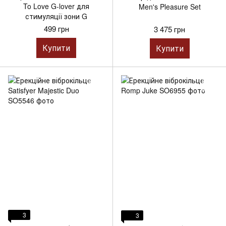
To Love G-lover для
Men's Pleasure Set
стимуляції зони G
499 грн
3 475 грн
Купити
Купити
3
3