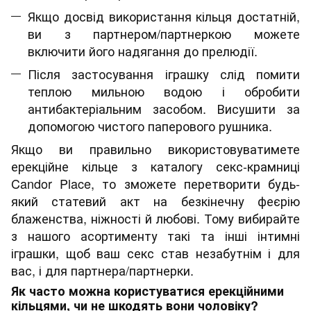
Якщо досвід використання кільця достатній,
ви з партнером/партнеркою можете
включити його надягання до прелюдії.
Після застосування іграшку слід помити
теплою мильною водою і обробити
антибактеріальним засобом. Висушити за
допомогою чистого паперового рушника.
Якщо ви правильно використовуватимете
ерекційне кільце з каталогу секс-крамниці
Candor Place, то зможете перетворити будь-
який статевий акт на безкінечну феєрію
блаженства, ніжності й любові. Тому вибирайте
з нашого асортименту такі та інші інтимні
іграшки, щоб ваш секс став незабутнім і для
вас, і для партнера/партнерки.
Як часто можна користуватися ерекційними
кільцями, чи не шкодять вони чоловіку?