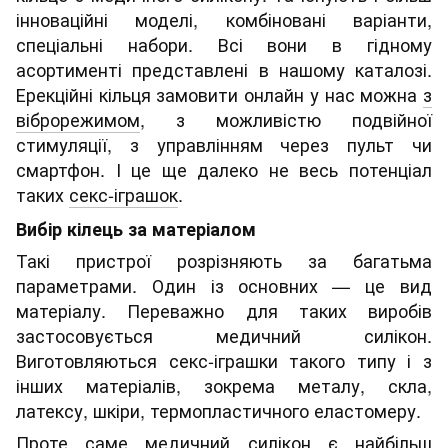
інноваційні моделі, комбіновані варіанти,
спеціальні набори. Всі вони в гідному
асортименті представлені в нашому каталозі.
Ерекційні кільця замовити онлайн у нас можна
з
віброрежимом
, з можливістю подвійної
стимуляції, з управлінням через пульт чи
смартфон. І це ще далеко не весь потенціал
таких
секс-іграшок
.
Вибір кілець за матеріалом
Такі пристрої розрізняють за багатьма
параметрами. Один із основних — це вид
матеріалу. Переважно для таких виробів
застосовується медичний силікон.
Виготовляються секс-іграшки такого типу і з
інших матеріалів, зокрема металу, скла,
латексу, шкіри, термопластичного еластомеру.
Проте саме медичний силікон є найбільш