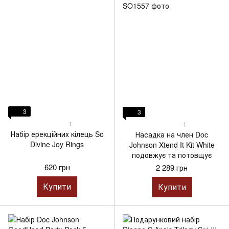
3
3
1
1
Набір ерекційних кілець So
Насадка на член Doc
Divine Joy Rings
Johnson Xtend It Kit White
подовжує та потовщує
620 грн
2 289 грн
Купити
Купити