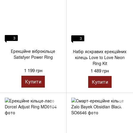
3
3
Ерекційне віброкільце
Набір яскравих ерекційних
Satisfyer Power Ring
кілець Love to Love Neon
Ring Kit
1 199 грн
1 489 грн
Купити
Купити