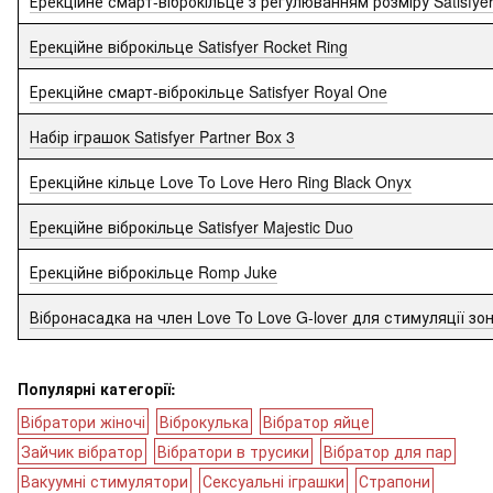
Ерекційне смарт-віброкільце з регулюванням розміру Satisfyer 
Ерекційне віброкільце Satisfyer Rocket Ring
Ерекційне смарт-віброкільце Satisfyer Royal One
Набір іграшок Satisfyer Partner Box 3
Ерекційне кільце Love To Love Hero Ring Black Onyx
Ерекційне віброкільце Satisfyer Majestic Duo
Ерекційне віброкільце Romp Juke
Вібронасадка на член Love To Love G-lover для стимуляції зо
Популярні категорії:
Вібратори жіночі
Віброкулька
Вібратор яйце
Зайчик вібратор
Вібратори в трусики
Вібратор для пар
Вакуумні стимулятори
Сексуальні іграшки
Страпони