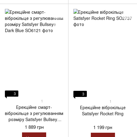
3
3
1
1
Ерекційне смарт-
Ерекційне віброкільце
віброкільце з регулюванням
Satisfyer Rocket Ring
розміру Satisfyer Bullseye
Dark Blue
1 889 грн
1 199 грн