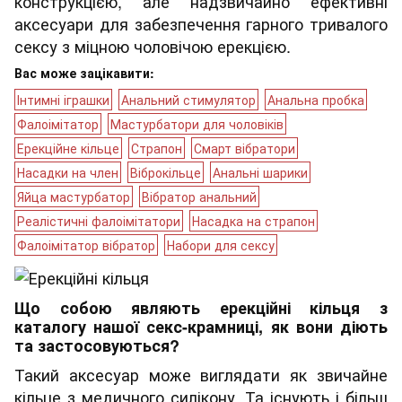
конструкцією, але надзвичайно ефективні
аксесуари для забезпечення гарного тривалого
сексу з міцною чоловічою ерекцією.
Вас може зацікавити:
Інтимні іграшки
Анальний стимулятор
Анальна пробка
Фалоімітатор
Мастурбатори для чоловіків
Ерекційне кільце
Страпон
Смарт вібратори
Насадки на член
Віброкільце
Анальні шарики
Яйца мастурбатор
Вібратор анальний
Реалістичні фалоімітатори
Насадка на страпон
Фалоімітатор вібратор
Набори для сексу
Що собою являють ерекційні кільця з
каталогу нашої секс-крамниці, як вони діють
та застосовуються?
Такий аксесуар може виглядати як звичайне
кільце з медичного силікону. Та існують і більш