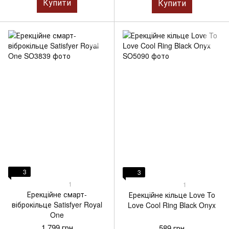
Купити
Купити
3
3
1
1
Ерекційне смарт-
Ерекційне кільце Love To
віброкільце Satisfyer Royal
Love Cool Ring Black Onyx
One
1 799 грн
589 грн