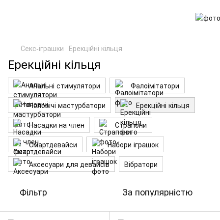
Секс-іграшки
Ерекційні кільця
Ерекційні кільця
Анальні стимулятори
Фалоімітатори
Чоловічі мастурбатори
Ерекційні кільця
Насадки на член
Страпони
Смартдевайси
Набори іграшок
Аксесуари для девайсів
Вібратори
Фільтр
За популярністю