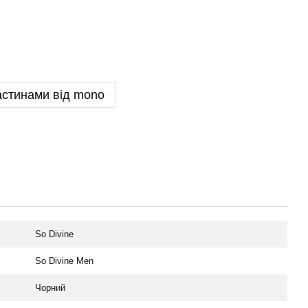
астинами від mono
So Divine
So Divine Men
Чорний