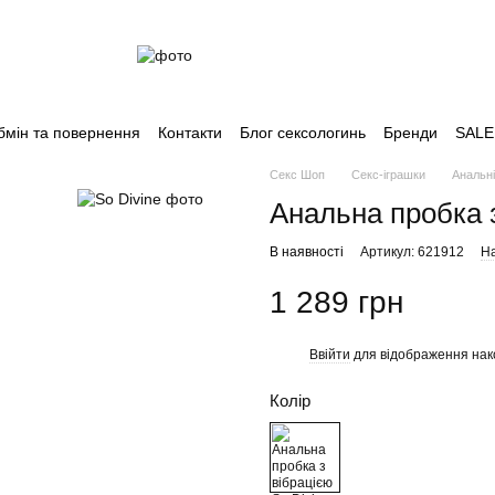
бмін та повернення
Контакти
Блог сексологинь
Бренди
SALE
Секс Шоп
Секс-іграшки
Анальн
Анальна пробка з
В наявності
Артикул: 621912
На
1 289 грн
Ввійти
для відображення нак
%
Колір