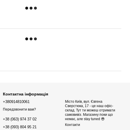
Контактна інформація
+380914810061
Місто Київ, вул. Євгена
Сверстюка, 17 - це наш офіс-
Передзвонити вам?
склад. Тут ти можеш отримати
самовивіз. Магазину поки що
немає, але stay tuned 😎
+38 (063) 974 37 02
Контакти
+38 (093) 804 95 21