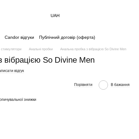
UAH
Candor відгуки
Публічний договір (оферта)
і стимулятори
Анальні пробки
Анальна пробка з вібрацією So Divine Men
 вібрацією So Divine Men
писати відгук
Порівняти
В бажання
опичувальної знижки