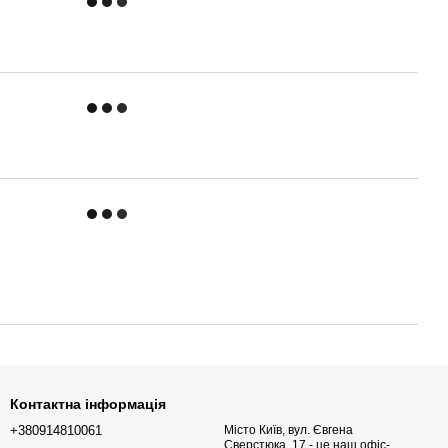
Контактна інформація
+380914810061
Місто Київ, вул. Євгена
Сверстюка, 17 - це наш офіс-