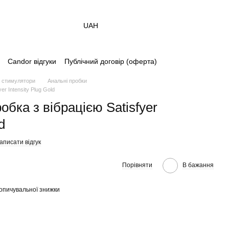
UAH
Candor відгуки
Публічний договір (оферта)
і стимулятори
Анальні пробки
r Intensity Plug Gold
бка з вібрацією Satisfyer
d
аписати відгук
Порівняти
В бажання
опичувальної знижки