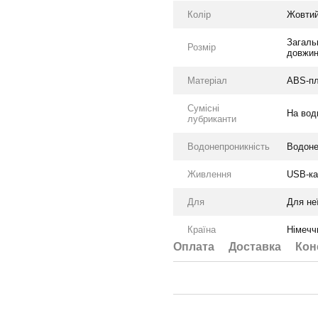
Колір
Жовти
Загаль
Розмір
довжин
Матеріал
ABS-пл
Сумісні
На вод
лубриканти
Водонепроникність
Водоне
Живлення
USB-ка
Для
Для не
Країна
Німечч
Оплата
Доставка
Кон