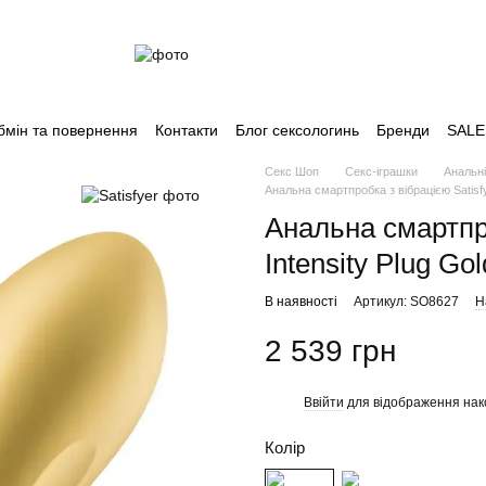
бмін та повернення
Контакти
Блог сексологинь
Бренди
SALE
Секс Шоп
Секс-іграшки
Анальн
Анальна смартпробка з вібрацією Satisfye
Анальна смартпро
Intensity Plug Gol
В наявності
Артикул: SO8627
Н
2 539 грн
Ввійти
для відображення нак
%
Колір