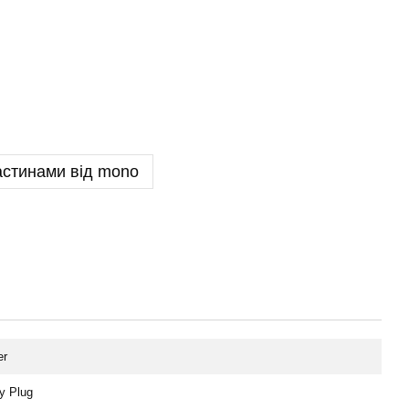
астинами від mono
er
ty Plug