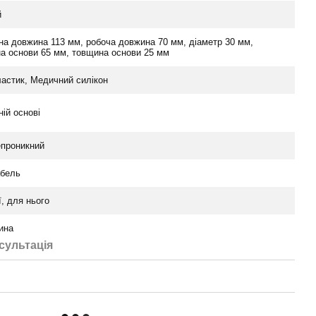
й
на довжина 113 мм, робоча довжина 70 мм, діаметр 30 мм,
а основи 65 мм, товщина основи 25 мм
астик, Медичний силікон
ній основі
проникний
бель
ї, для нього
ина
сультація