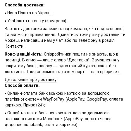
Способи доставки:
▪ Нова Пошта по Україні;
▪ УкрПошта по світу (крім росії).
Вартість доставки залежить від компанії, яка надає сервіс,
та від місця призначення. Дізнатись точну ціну доставки ти
можеш, написавши нам у чат або по телефону в розділі
Контакти
.
Конфіденційність:
Співробітники пошти не знають, що в
посилці. В описі — лише слово "Доставка". Замовлення у
закритому боксі, зверху — однотонний кур'єр-пакет без
логотипів. Твоя анонімність та комфорт — наш пріоритет.
Детальніше про доставку
Способи оплати:
▪ Онлайн-оплата банківською карткою за допомогою
платіжної системи WayForPay (ApplePay, GooglePay, оплата
карткою, Приват24);
▪ Онлайн-оплата банківською карткою за допомогою
платіжної системи Monobank (ApplePay, оплата через
додаток monobank, оплата карткою);