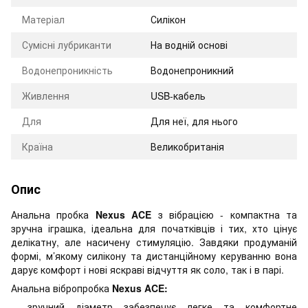
Матеріал
Силікон
Сумісні лубриканти
На водній основі
Водонепроникність
Водонепроникний
Живлення
USB-кабель
Для
Для неї, для нього
Країна
Великобританія
Опис
Анальна пробка
Nexus ACE
з вібрацією - компактна та
зручна іграшка, ідеальна для початківців і тих, хто цінує
делікатну, але насичену стимуляцію. Завдяки продуманій
формі, м’якому силікону та дистанційному керуванню вона
дарує комфорт і нові яскраві відчуття як соло, так і в парі.
Анальна вібропробка
Nexus ACE:
зручний діаметр забезпечує легке та комфортне