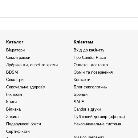
Каталог
Клієнтам
Вібратори
Вхід до кабінету
Секс-іграшки
Про Candor Place
Лубриканти, спреї та креми
Оплата і доставка
BDSM
Обмін та повернення
Секс-Ігри
Контакти
Сексуальне здоров'я
Блог сексологинь
Інклюзія
Бренди
Книги
SALE
Білизна
Candor відгуки
Захист
Публічний договір (оферта)
Подарункові бокси
Накопичувальна система
Сертифікати
Ми в соцмережах