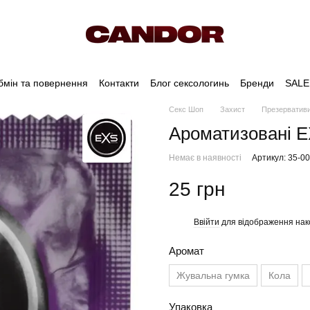
бмін та повернення
Контакти
Блог сексологинь
Бренди
SALE
Секс Шоп
Захист
Презервативи
Ароматизовані E
Немає в наявності
Артикул: 35-0
25 грн
Ввійти
для відображення нак
%
Аромат
Жувальна гумка
Кола
Упаковка