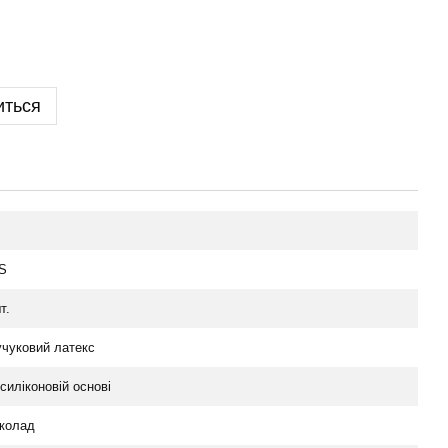
иться
S
т.
учуковий латекс
силіконовій основі
колад