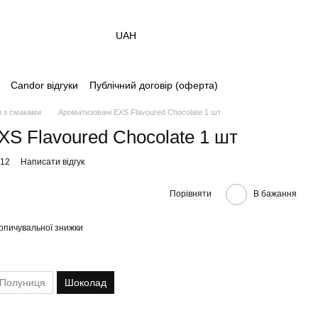
UAH
Candor відгуки
Публічний договір (оферта)
 з смаками
Ароматизовані EXS Flavoured Chocolate 1 шт
XS Flavoured Chocolate 1 шт
012
Написати відгук
Порівняти
В бажання
опичувальної знижки
Полуниця
Шоколад