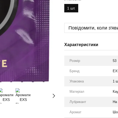
1 шт.
Повідомити, коли з'яв
Характеристики
Розмір
53
Бренд
EX
Упаковка
1 ш
Матеріал
Ка
Лубрикант
На 
Аромат
Шо