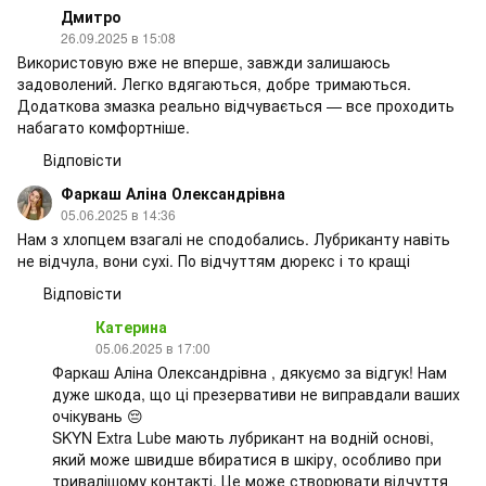
Дмитро
26.09.2025 в 15:08
Використовую вже не вперше, завжди залишаюсь
задоволений. Легко вдягаються, добре тримаються.
Додаткова змазка реально відчувається — все проходить
набагато комфортніше.
Відповісти
Фаркаш Аліна Олександрівна
05.06.2025 в 14:36
Нам з хлопцем взагалі не сподобались. Лубриканту навіть
не відчула, вони сухі. По відчуттям дюрекс і то кращі
Відповісти
Катерина
05.06.2025 в 17:00
Фаркаш Аліна Олександрівна , дякуємо за відгук! Нам
дуже шкода, що ці презервативи не виправдали ваших
очікувань 😔
SKYN Extra Lube мають лубрикант на водній основі,
який може швидше вбиратися в шкіру, особливо при
тривалішому контакті. Це може створювати відчуття