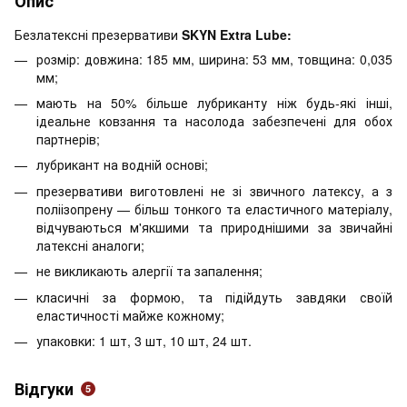
Опис
Безлатексні презервативи
SKYN Extra Lube:
розмір: довжина: 185 мм, ширина: 53 мм, товщина: 0,035
мм;
мають на 50% більше лубриканту ніж будь-які інші,
ідеальне ковзання та насолода забезпечені для обох
партнерів;
лубрикант на водній основі;
презервативи виготовлені не зі звичного латексу, а з
поліізопрену — більш тонкого та еластичного матеріалу,
відчуваються м'якшими та природнішими за звичайні
латексні аналоги;
не викликають алергії та запалення;
класичні за формою, та підійдуть завдяки своїй
еластичності майже кожному;
упаковки: 1 шт, 3 шт, 10 шт, 24 шт.
Відгуки
5