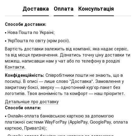
Доставка
Оплата
Консультація
Способи доставки:
▪ Нова Пошта по Україні;
▪ УкрПошта по світу (крім росії).
Вартість доставки залежить від компанії, яка надає сервіс,
та від місця призначення. Дізнатись точну ціну доставки ти
можеш, написавши нам у чат або по телефону в розділі
Контакти
.
Конфіденційність:
Співробітники пошти не знають, що в
посилці. В описі — лише слово "Доставка". Замовлення у
закритому боксі, зверху — однотонний кур'єр-пакет без
логотипів. Твоя анонімність та комфорт — наш пріоритет.
Детальніше про доставку
Способи оплати:
▪ Онлайн-оплата банківською карткою за допомогою
платіжної системи WayForPay (ApplePay, GooglePay, оплата
карткою, Приват24);
▪ Онлайн-оплата банківською карткою за допомогою