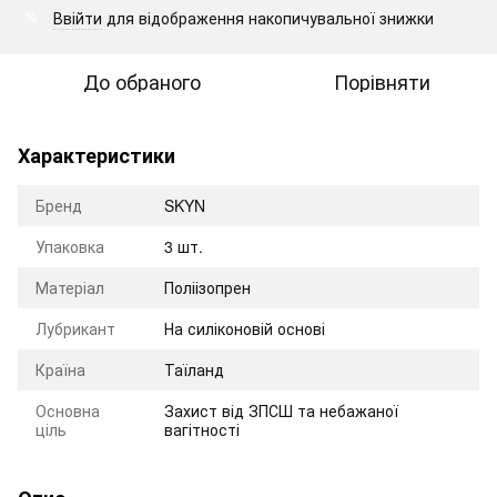
Ввійти
для відображення накопичувальної знижки
%
До обраного
Порівняти
Характеристики
Бренд
SKYN
Упаковка
3 шт.
Матеріал
Поліізопрен
Лубрикант
На силіконовій основі
Країна
Таїланд
Основна
Захист від ЗПСШ та небажаної
ціль
вагітності