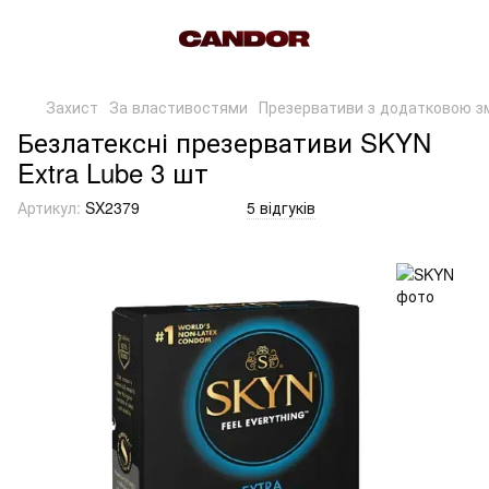
Захист
За властивостями
Презервативи з додатковою з
Безлатексні презервативи SKYN
Extra Lube 3 шт
Артикул:
SX2379
5 відгуків