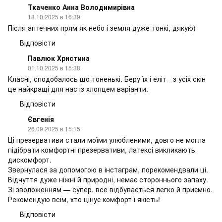
Ткаченко Анна Володимирівна
18.10.2025 в 16:39
Після аптечних прям як небо і земля дуже тонкі, дякую)
Відповісти
Павлюк Христина
01.10.2025 в 15:38
Класні, сподобалось що тоненькі. Беру їх і еліт - з усіх скін
це найкращі для нас із хлопцем варіанти.
Відповісти
Євгенія
26.09.2025 в 15:15
Ці презервативи стали моїми улюбленими, довго не могла
підібрати комфортні презервативи, латексі викликають
дискомфорт.
Звернулася за допомогою в інстаграм, порекомендвали ці.
Відчуття дуже ніжні й природні, немає стороннього запаху.
Зі зволоженням — супер, все відбувається легко й приємно.
Рекомендую всім, хто цінує комфорт і якість!
Відповісти