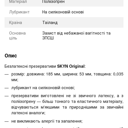
Матеріал
Поліізопрен
Лубрикант
На силіконовій основі
Країна
Таїланд
Основна
Захист від небажаної вагітності та
ціль
ЗПСШ
Опис
Безлатексні презервативи
SKYN Original
:
розмір: довжина: 185 мм, ширина: 53 мм, товщина: 0,035
мм;
лубрикант на силіконовій основі;
презервативи виготовлені не зі звичного латексу, а з
поліізопрену — більш тонкого та еластичного матеріалу,
відчуваються м'якшими та природнішими за звичайні
латексні аналоги;
не викликають алергії та запалення;