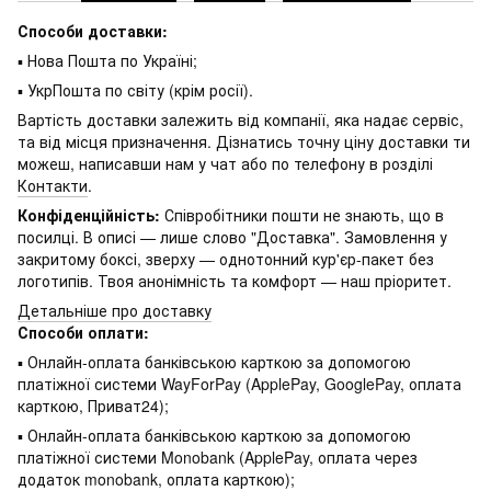
Способи доставки:
▪ Нова Пошта по Україні;
▪ УкрПошта по світу (крім росії).
Вартість доставки залежить від компанії, яка надає сервіс,
та від місця призначення. Дізнатись точну ціну доставки ти
можеш, написавши нам у чат або по телефону в розділі
Контакти
.
Конфіденційність:
Співробітники пошти не знають, що в
посилці. В описі — лише слово "Доставка". Замовлення у
закритому боксі, зверху — однотонний кур'єр-пакет без
логотипів. Твоя анонімність та комфорт — наш пріоритет.
Детальніше про доставку
Способи оплати:
▪ Онлайн-оплата банківською карткою за допомогою
платіжної системи WayForPay (ApplePay, GooglePay, оплата
карткою, Приват24);
▪ Онлайн-оплата банківською карткою за допомогою
платіжної системи Monobank (ApplePay, оплата через
додаток monobank, оплата карткою);