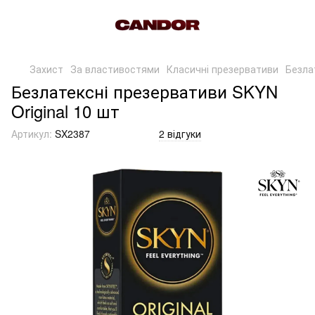
Захист
За властивостями
Класичні презервативи
Безла
Безлатексні презервативи SKYN
Original 10 шт
Артикул:
SX2387
2 відгуки