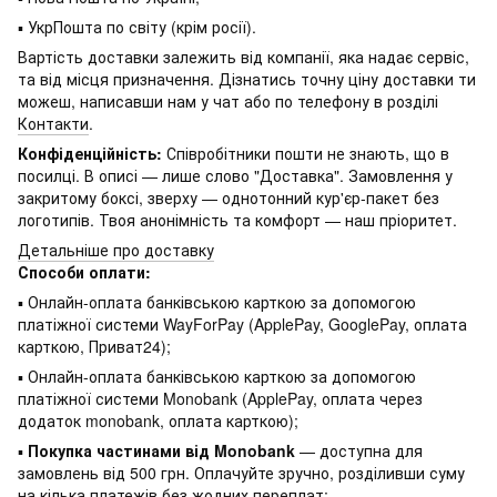
▪ УкрПошта по світу (крім росії).
Вартість доставки залежить від компанії, яка надає сервіс,
та від місця призначення. Дізнатись точну ціну доставки ти
можеш, написавши нам у чат або по телефону в розділі
Контакти
.
Конфіденційність:
Співробітники пошти не знають, що в
посилці. В описі — лише слово "Доставка". Замовлення у
закритому боксі, зверху — однотонний кур'єр-пакет без
логотипів. Твоя анонімність та комфорт — наш пріоритет.
Детальніше про доставку
Способи оплати:
▪ Онлайн-оплата банківською карткою за допомогою
платіжної системи WayForPay (ApplePay, GooglePay, оплата
карткою, Приват24);
▪ Онлайн-оплата банківською карткою за допомогою
платіжної системи Monobank (ApplePay, оплата через
додаток monobank, оплата карткою);
▪
Покупка частинами від Monobank
— доступна для
замовлень від 500 грн. Оплачуйте зручно, розділивши суму
на кілька платежів без жодних переплат;