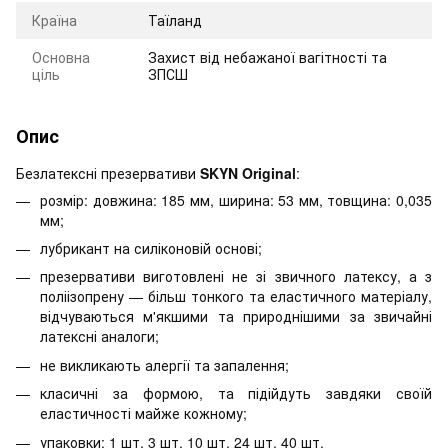
Країна
Таїланд
Основна
Захист від небажаної вагітності та
ціль
ЗПСШ
Опис
Безлатексні презервативи
SKYN Original
:
розмір: довжина: 185 мм, ширина: 53 мм, товщина: 0,035
мм;
лубрикант на силіконовій основі;
презервативи виготовлені не зі звичного латексу, а з
поліізопрену — більш тонкого та еластичного матеріалу,
відчуваються м'якшими та природнішими за звичайні
латексні аналоги;
не викликають алергії та запалення;
класичні за формою, та підійдуть завдяки своїй
еластичності майже кожному;
упаковки: 1 шт, 3 шт, 10 шт, 24 шт, 40 шт.