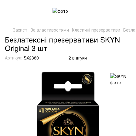
Захист
За властивостями
Класичні презервативи
Безла
Безлатексні презервативи SKYN
Original 3 шт
Артикул:
SX2380
2 відгуки