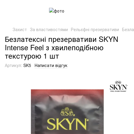
Захист
За властивостями
Рельєфні презервативи
Безла
Безлатексні презервативи SKYN
Intense Feel з хвилеподібною
текстурою 1 шт
Артикул:
SK5
Написати відгук