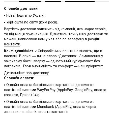
Способи доставки:
▪ Нова Пошта по Україні;
▪ УкрПошта по світу (крім росії).
Вартість доставки залежить від компанії, яка надає сервіс,
та від місця призначення. Дізнатись точну ціну доставки ти
можеш, написавши нам у чат або по телефону в розділі
Контакти
.
Конфіденційність:
Співробітники пошти не знають, що в
посилці. В описі — лише слово "Доставка". Замовлення у
закритому боксі, зверху — однотонний кур'єр-пакет без
логотипів. Твоя анонімність та комфорт — наш пріоритет.
Детальніше про доставку
Способи оплати:
▪ Онлайн-оплата банківською карткою за допомогою
платіжної системи WayForPay (ApplePay, GooglePay, оплата
карткою, Приват24);
▪ Онлайн-оплата банківською карткою за допомогою
платіжної системи Monobank (ApplePay, оплата через
додаток monobank, оплата карткою);