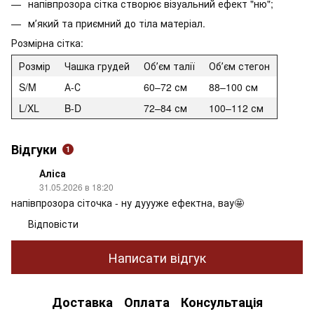
напівпрозора сітка створює візуальний ефект "ню";
мʼякий та приємний до тіла матеріал.
Розмірна сітка:
Розмір
Чашка грудей
Обʼєм талії
Обʼєм стегон
S/M
А-С
60–72 см
88–100 см
L/XL
B-D
72–84 см
100–112 см
Відгуки
1
Аліса
31.05.2026 в 18:20
напівпрозора сіточка - ну дуууже ефектна, вау🤩
Відповісти
Написати відгук
Доставка
Оплата
Консультація