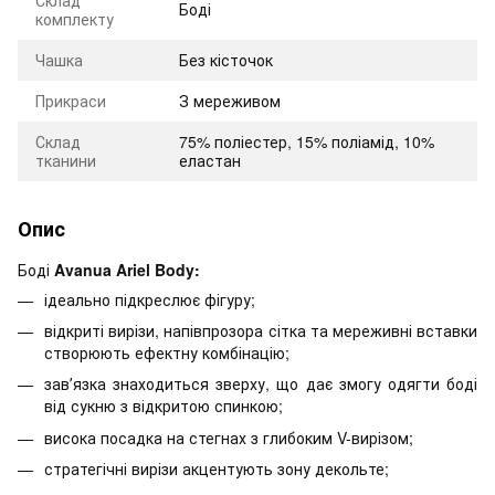
Боді
комплекту
Чашка
Без кісточок
Прикраси
З мереживом
Склад
75% поліестер, 15% поліамід, 10%
тканини
еластан
Опис
Боді
Avanua Ariel Body:
ідеально підкреслює фігуру;
відкриті вирізи, напівпрозора сітка та мереживні вставки
створюють ефектну комбінацію;
завʼязка знаходиться зверху, що дає змогу одягти боді
від сукню з відкритою спинкою;
висока посадка на стегнах з глибоким V-вирізом;
стратегічні вирізи акцентують зону декольте;