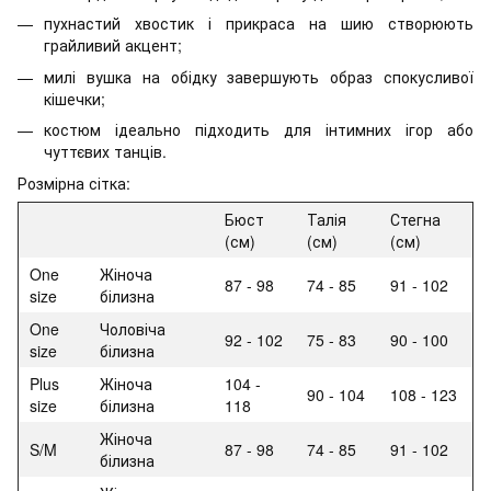
пухнастий хвостик і прикраса на шию створюють
грайливий акцент;
милі вушка на обідку завершують образ спокусливої
кішечки;
костюм ідеально підходить для інтимних ігор або
чуттєвих танців.
Розмірна сітка:
Бюст
Талія
Стегна
(см)
(см)
(см)
One
Жіноча
87 - 98
74 - 85
91 - 102
size
білизна
One
Чоловіча
92 - 102
75 - 83
90 - 100
size
білизна
Plus
Жіноча
104 -
90 - 104
108 - 123
size
білизна
118
Жіноча
S/M
87 - 98
74 - 85
91 - 102
білизна