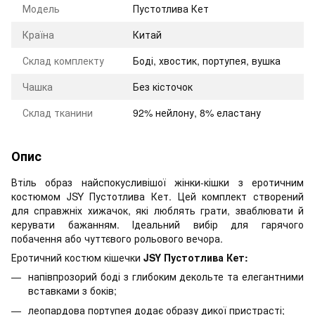
Модель
Пустотлива Кет
Країна
Китай
Склад комплекту
Боді, хвостик, портупея, вушка
Чашка
Без кісточок
Склад тканини
92% нейлону, 8% еластану
Опис
Втіль образ найспокусливішої жінки-кішки з еротичним
костюмом JSY Пустотлива Кет. Цей комплект створений
для справжніх хижачок, які люблять грати, зваблювати й
керувати бажанням. Ідеальний вибір для гарячого
побачення або чуттєвого рольового вечора.
Еротичний костюм кішечки
JSY Пустотлива Кет:
напівпрозорий боді з глибоким декольте та елегантними
вставками з боків;
леопардова портупея додає образу дикої пристрасті;