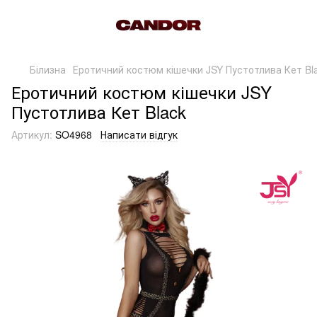
Білизна
Еротичний костюм кішечки JSY Пустотлива Кет Bl
Еротичний костюм кішечки JSY
Пустотлива Кет Black
Артикул:
SO4968
Написати відгук