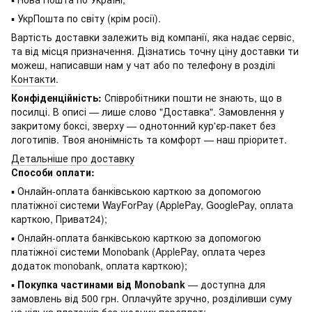
▪ УкрПошта по світу (крім росії).
Вартість доставки залежить від компанії, яка надає сервіс,
та від місця призначення. Дізнатись точну ціну доставки ти
можеш, написавши нам у чат або по телефону в розділі
Контакти
.
Конфіденційність:
Співробітники пошти не знають, що в
посилці. В описі — лише слово "Доставка". Замовлення у
закритому боксі, зверху — однотонний кур'єр-пакет без
логотипів. Твоя анонімність та комфорт — наш пріоритет.
Детальніше про доставку
Способи оплати:
▪ Онлайн-оплата банківською карткою за допомогою
платіжної системи WayForPay (ApplePay, GooglePay, оплата
карткою, Приват24);
▪ Онлайн-оплата банківською карткою за допомогою
платіжної системи Monobank (ApplePay, оплата через
додаток monobank, оплата карткою);
▪
Покупка частинами від Monobank
— доступна для
замовлень від 500 грн. Оплачуйте зручно, розділивши суму
на кілька платежів без жодних переплат;