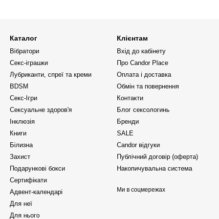
Каталог
Клієнтам
Вібратори
Вхід до кабінету
Секс-іграшки
Про Candor Place
Лубриканти, спреї та креми
Оплата і доставка
BDSM
Обмін та повернення
Секс-Ігри
Контакти
Сексуальне здоров'я
Блог сексологинь
Інклюзія
Бренди
Книги
SALE
Білизна
Candor відгуки
Захист
Публічний договір (оферта)
Подарункові бокси
Накопичувальна система
Сертифікати
Ми в соцмережах
Адвент-календарі
Для неї
Для нього