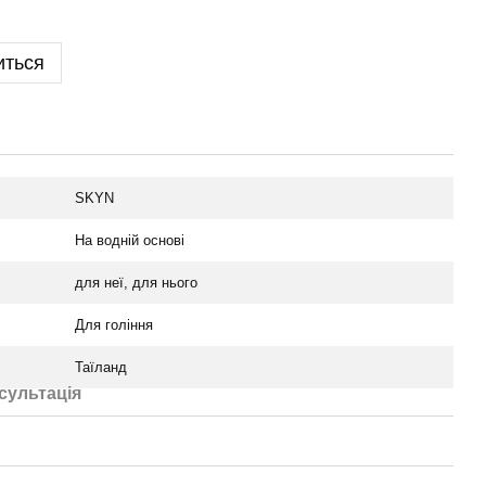
иться
SKYN
На водній основі
для неї, для нього
Для гоління
Таїланд
сультація