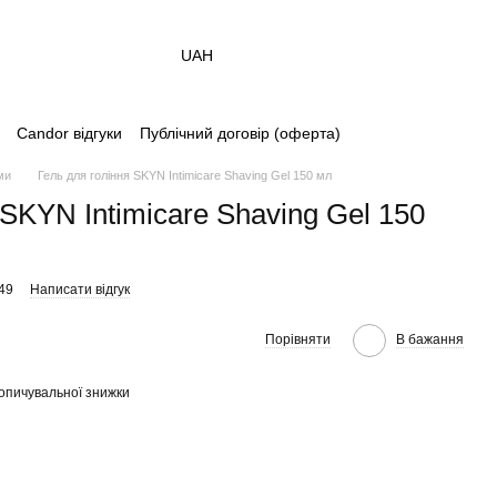
UAH
Candor відгуки
Публічний договір (оферта)
ми
Гель для гоління SKYN Intimicare Shaving Gel 150 мл
 SKYN Intimicare Shaving Gel 150
49
Написати відгук
Порівняти
В бажання
опичувальної знижки