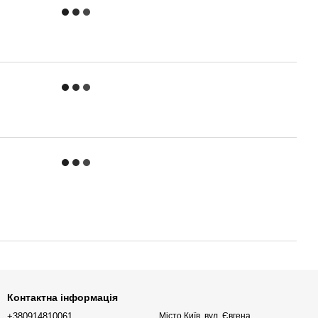
Контактна інформація
+380914810061
Місто Київ, вул. Євгена