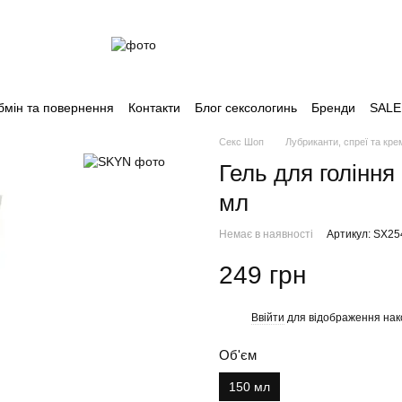
бмін та повернення
Контакти
Блог сексологинь
Бренди
SALE
Секс Шоп
Лубриканти, спреї та кре
Гель для гоління
мл
Немає в наявності
Артикул: SX25
249 грн
Ввійти
для відображення нак
%
Об'єм
150 мл