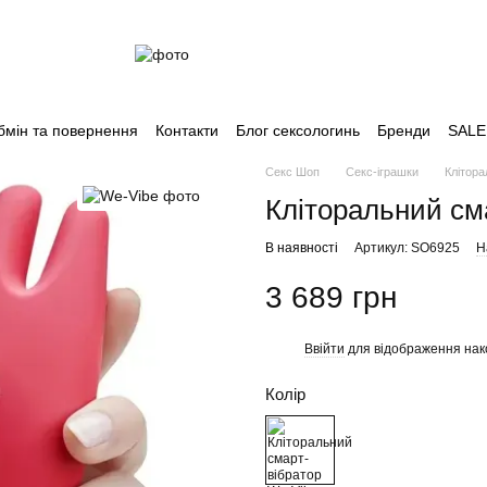
бмін та повернення
Контакти
Блог сексологинь
Бренди
SALE
Секс Шоп
Секс-іграшки
Клітора
Кліторальний см
В наявності
Артикул: SO6925
Н
3 689 грн
Ввійти
для відображення нак
%
Колір