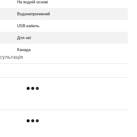
На водній основі
Водонепроникний
USB-кабель
Для неї
Канада
сультація