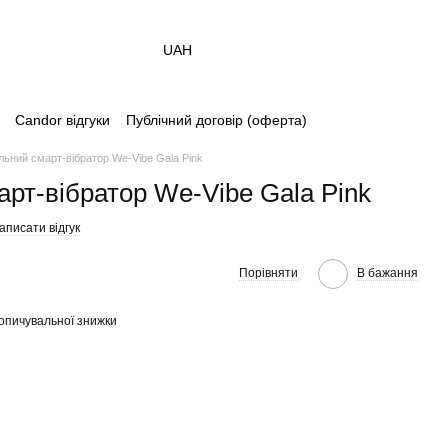
UAH
Candor відгуки
Публічний договір (оферта)
льний смарт-вібратор We-Vibe Gala Pink
арт-вібратор We-Vibe Gala Pink
аписати відгук
Порівняти
В бажання
опичувальної знижки