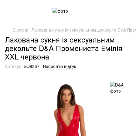
Білизна
Лакована сукня із сексуальним декольте D&A Про
Лакована сукня із сексуальним
декольте D&A Промениста Емілія
XXL червона
Артикул:
SO9357
Написати відгук