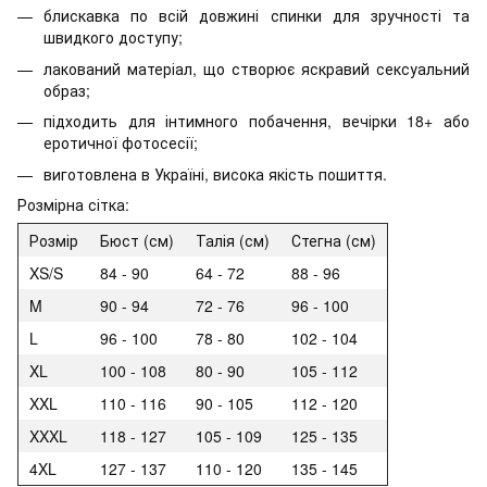
блискавка по всій довжині спинки для зручності та
швидкого доступу;
лакований матеріал, що створює яскравий сексуальний
образ;
підходить для інтимного побачення, вечірки 18+ або
еротичної фотосесії;
виготовлена в Україні, висока якість пошиття.
Розмірна сітка:
Розмір
Бюст (см)
Талія (см)
Стегна (см)
XS/S
84 - 90
64 - 72
88 - 96
M
90 - 94
72 - 76
96 - 100
L
96 - 100
78 - 80
102 - 104
XL
100 - 108
80 - 90
105 - 112
XXL
110 - 116
90 - 105
112 - 120
XXXL
118 - 127
105 - 109
125 - 135
4XL
127 - 137
110 - 120
135 - 145