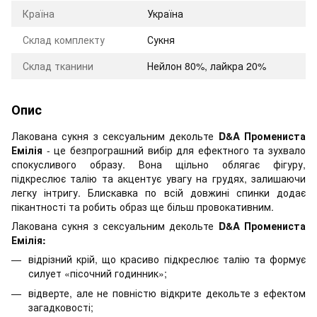
Країна
Україна
Склад комплекту
Сукня
Склад тканини
Нейлон 80%, лайкра 20%
Опис
Лакована сукня з сексуальним декольте
D&A Промениста
Емілія
- це безпрограшний вибір для ефектного та зухвало
спокусливого образу. Вона щільно облягає фігуру,
підкреслює талію та акцентує увагу на грудях, залишаючи
легку інтригу. Блискавка по всій довжині спинки додає
пікантності та робить образ ще більш провокативним.
Лакована сукня з сексуальним декольте
D&A Промениста
Емілія:
відрізний крій, що красиво підкреслює талію та формує
силует «пісочний годинник»;
відверте, але не повністю відкрите декольте з ефектом
загадковості;