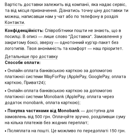
Вартість доставки залежить від компанії, яка надає сервіс,
та від місця призначення. Дізнатись точну ціну доставки ти
можеш, написавши нам у чат або по телефону в розділі
Контакти
.
Конфіденційність:
Співробітники пошти не знають, що в
посилці. В описі — лише слово "Доставка". Замовлення у
закритому боксі, зверху — однотонний кур'єр-пакет без
логотипів. Твоя анонімність та комфорт — наш пріоритет.
Детальніше про доставку
Способи оплати:
▪ Онлайн-оплата банківською карткою за допомогою
платіжної системи WayForPay (ApplePay, GooglePay, оплата
карткою, Приват24);
▪ Онлайн-оплата банківською карткою за допомогою
платіжної системи Monobank (ApplePay, оплата через
додаток monobank, оплата карткою);
▪
Покупка частинами від Monobank
— доступна для
замовлень від 500 грн. Оплачуйте зручно, розділивши суму
на кілька платежів без жодних переплат;
▪ Післяплата на пошті. Це можливо по передоплаті 150 грн.