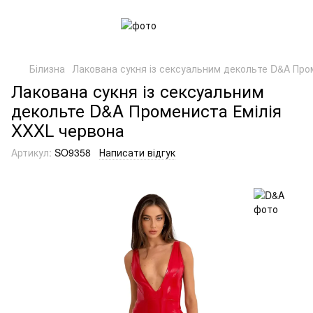
Білизна
Лакована сукня із сексуальним декольте D&A Про
Лакована сукня із сексуальним
декольте D&A Промениста Емілія
XXXL червона
Артикул:
SO9358
Написати відгук