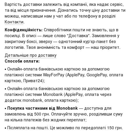
Вартість доставки залежить від компанії, яка надає сервіс,
та від місця призначення. Дізнатись точну ціну доставки ти
можеш, написавши нам у чат або по телефону в розділі
Контакти
.
Конфіденційність:
Співробітники пошти не знають, що в
посилці. В описі — лише слово "Доставка". Замовлення у
закритому боксі, зверху — однотонний кур'єр-пакет без
логотипів. Твоя анонімність та комфорт — наш пріоритет.
Детальніше про доставку
Способи оплати:
▪ Онлайн-оплата банківською карткою за допомогою
платіжної системи WayForPay (ApplePay, GooglePay, оплата
карткою, Приват24);
▪ Онлайн-оплата банківською карткою за допомогою
платіжної системи Monobank (ApplePay, оплата через
додаток monobank, оплата карткою);
▪
Покупка частинами від Monobank
— доступна для
замовлень від 500 грн. Оплачуйте зручно, розділивши суму
на кілька платежів без жодних переплат;
▪ Післяплата на пошті. Це можливо по передоплаті 150 грн.