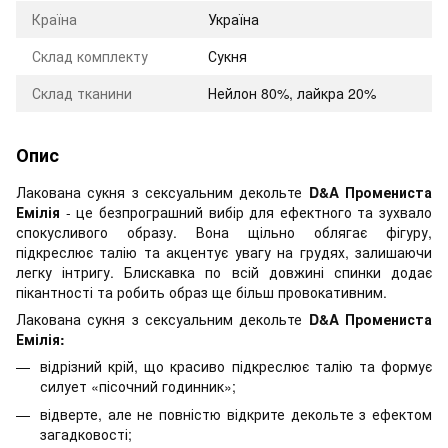
Країна
Україна
Склад комплекту
Сукня
Склад тканини
Нейлон 80%, лайкра 20%
Опис
Лакована сукня з сексуальним декольте
D&A Промениста
Емілія
- це безпрограшний вибір для ефектного та зухвало
спокусливого образу. Вона щільно облягає фігуру,
підкреслює талію та акцентує увагу на грудях, залишаючи
легку інтригу. Блискавка по всій довжині спинки додає
пікантності та робить образ ще більш провокативним.
Лакована сукня з сексуальним декольте
D&A Промениста
Емілія:
відрізний крій, що красиво підкреслює талію та формує
силует «пісочний годинник»;
відверте, але не повністю відкрите декольте з ефектом
загадковості;