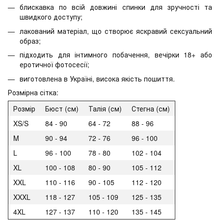
блискавка по всій довжині спинки для зручності та
швидкого доступу;
лакований матеріал, що створює яскравий сексуальний
образ;
підходить для інтимного побачення, вечірки 18+ або
еротичної фотосесії;
виготовлена в Україні, висока якість пошиття.
Розмірна сітка:
Розмір
Бюст (см)
Талія (см)
Стегна (см)
XS/S
84 - 90
64 - 72
88 - 96
M
90 - 94
72 - 76
96 - 100
L
96 - 100
78 - 80
102 - 104
XL
100 - 108
80 - 90
105 - 112
XXL
110 - 116
90 - 105
112 - 120
XXXL
118 - 127
105 - 109
125 - 135
4XL
127 - 137
110 - 120
135 - 145