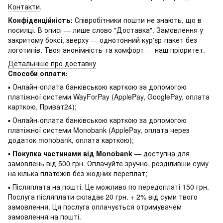
Контакти
.
Конфіденційність:
Співробітники пошти не знають, що в
посилці. В описі — лише слово "Доставка". Замовлення у
закритому боксі, зверху — однотонний кур'єр-пакет без
логотипів. Твоя анонімність та комфорт — наш пріоритет.
Детальніше про доставку
Способи оплати:
▪ Онлайн-оплата банківською карткою за допомогою
платіжної системи WayForPay (ApplePay, GooglePay, оплата
карткою, Приват24);
▪ Онлайн-оплата банківською карткою за допомогою
платіжної системи Monobank (ApplePay, оплата через
додаток monobank, оплата карткою);
▪
Покупка частинами від Monobank
— доступна для
замовлень від 500 грн. Оплачуйте зручно, розділивши суму
на кілька платежів без жодних переплат;
▪ Післяплата на пошті. Це можливо по передоплаті 150 грн.
Послуга післяплати складає 20 грн. + 2% від суми твого
замовлення. Ця послуга оплачується отримувачем
замовлення на пошті.