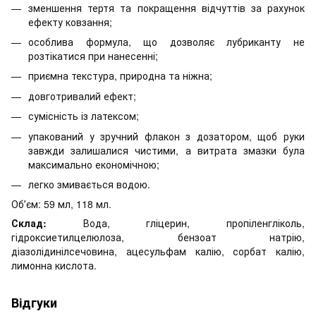
зменшення тертя та покращення відчуттів за рахунок
ефекту ковзання;
особлива формула, що дозволяє лубриканту не
розтікатися при нанесенні;
приємна текстура, природна та ніжна;
довготривалий ефект;
сумісність із латексом;
упакований у зручний флакон з дозатором, щоб руки
завжди залишалися чистими, а витрата змазки була
максимально економічною;
легко змивається водою.
Обʼєм: 59 мл, 118 мл.
Склад:
Вода, гліцерин, пропіленгліколь,
гідроксиетилцелюлоза, бензоат натрію,
діазолідинілсечовина, ацесульфам калію, сорбат калію,
лимонна кислота.
Відгуки