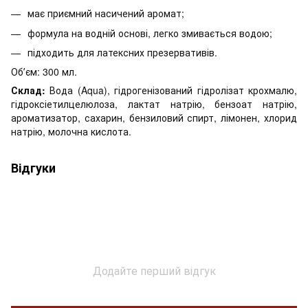
має приємний насичений аромат;
формула на водній основі, легко змивається водою;
підходить для латексних презервативів.
Обʼєм: 300 мл.
Склад:
Вода (Aqua), гідрогенізований гідролізат крохмалю,
гідроксіетилцелюлоза, лактат натрію, бензоат натрію,
ароматизатор, сахарин, бензиловий спирт, лімонен, хлорид
натрію, молочна кислота.
Відгуки
Додайте перший відгук