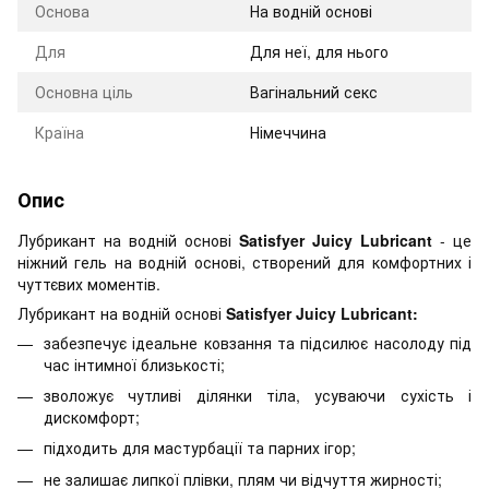
Оснoва
На водній основі
Для
Для неї, для нього
Основна ціль
Вагінальний секс
Країна
Німеччина
Опис
Лубрикант на водній основі
Satisfyer Juicy Lubricant
- це
ніжний гель на водній основі, створений для комфортних і
чуттєвих моментів.
Лубрикант на водній основі
Satisfyer Juicy Lubricant:
забезпечує ідеальне ковзання та підсилює насолоду під
час інтимної близькості;
зволожує чутливі ділянки тіла, усуваючи сухість і
дискомфорт;
підходить для мастурбації та парних ігор;
не залишає липкої плівки, плям чи відчуття жирності;