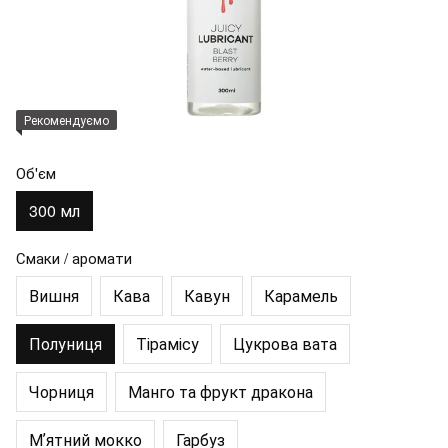
Рекомендуємо
Об'єм
300 мл
Смаки / аромати
Вишня
Кава
Кавун
Карамель
Полуниця
Тірамісу
Цукрова вата
Чорниця
Манго та фрукт дракона
Мʼятний мокко
Гарбуз