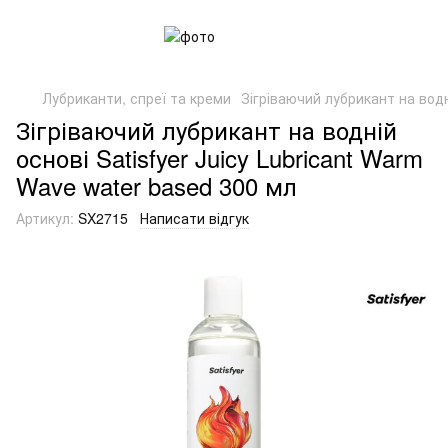
Лубриканти, спреї та креми
Зігріваючий лубрикант на водні
Зігріваючий лубрикант на водній
основі Satisfyer Juicy Lubricant Warm
Wave water based 300 мл
Артикул:
SX2715
Написати відгук