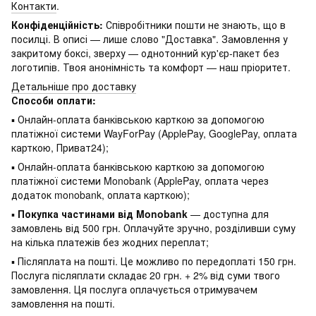
Контакти
.
Конфіденційність:
Співробітники пошти не знають, що в
посилці. В описі — лише слово "Доставка". Замовлення у
закритому боксі, зверху — однотонний кур'єр-пакет без
логотипів. Твоя анонімність та комфорт — наш пріоритет.
Детальніше про доставку
Способи оплати:
▪ Онлайн-оплата банківською карткою за допомогою
платіжної системи WayForPay (ApplePay, GooglePay, оплата
карткою, Приват24);
▪ Онлайн-оплата банківською карткою за допомогою
платіжної системи Monobank (ApplePay, оплата через
додаток monobank, оплата карткою);
▪
Покупка частинами від Monobank
— доступна для
замовлень від 500 грн. Оплачуйте зручно, розділивши суму
на кілька платежів без жодних переплат;
▪ Післяплата на пошті. Це можливо по передоплаті 150 грн.
Послуга післяплати складає 20 грн. + 2% від суми твого
замовлення. Ця послуга оплачується отримувачем
замовлення на пошті.