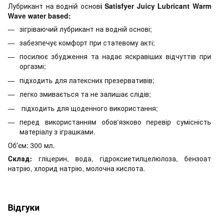
Лубрикант на водній основ
і Satisfyer Juicy Lubricant Warm
Wave water based:
зігріваючий лубрикант на водній основі;
забезпечує комфорт при статевому акті;
посилює збудження та надає яскравіших відчуттів при
оргазмі;
підходить для латексних презервативів;
легко змивається та не залишає слідів;
підходить для щоденного використання;
перед використанням обов'язково перевір сумісність
матеріалу з іграшками.
Обʼєм: 300 мл.
Склад:
гліцерин, вода, гідроксиетилцелюлоза, бензоат
натрію, хлорид натрію, молочна кислота.
Відгуки