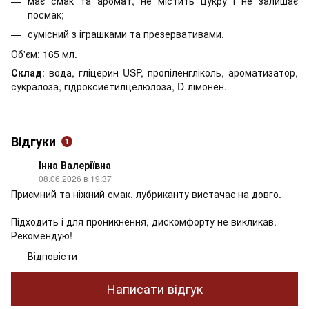
має смак та аромат, не містить цукру і не залишає
посмак;
сумісний з іграшками та презервативами.
Об'єм: 165 мл.
Склад
: вода, гліцерин USP, пропіленгліколь, ароматизатор,
сукралоза, гідроксиетилцелюлоза, D-лімонен.
Відгуки
1
Інна Валеріївна
08.06.2026 в 19:37
Приємний та ніжний смак, лубриканту вистачає на довго.
Підходить і для проникнення, дискомфорту не викликав.
Рекомендую!
Відповісти
Написати відгук