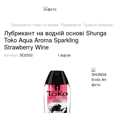
Лубриканти, спреї та креми
Лубриканти
Оральні лубрика
Лубрикант на водній основі Shunga
Toko Aqua Aroma Sparkling
Strawberry Wine
Артикул:
SO2532
1 відгук