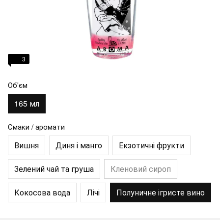
3
Об'єм
165 мл
Смаки / аромати
Вишня
Диня і манго
Екзотичні фрукти
Зелений чай та груша
Кленовий сироп
Кокосова вода
Лічі
Полуничне ігристе вино