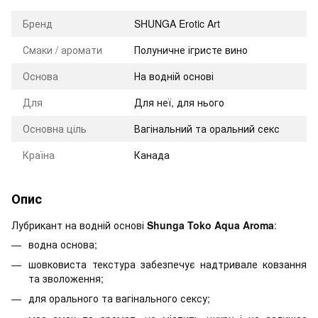
Бренд
SHUNGA Erotic Art
Смаки / аромати
Полуничне ігристе вино
Оснoва
На водній основі
Для
Для неї, для нього
Основна ціль
Вагінальний та оральний секс
Країна
Канада
Опис
Лубрикант на водній основі
Shunga Toko Aqua Aroma
:
водна основа;
шовковиста текстура забезпечує надтривале ковзання
та зволоження;
для орального та вагінального сексу;