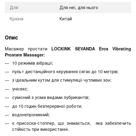
Для
Для неї, для нього
Країна
Китай
Опис
Масажер простати
LOCKINK SEVANDA Eros Vibrating
Prostate Massager:
10 режимів вібрації;
пульт дистанційного керування сягає до 10 метрів;
з ідеальним кутом для стимуляції чутливих зон;
унісекс;
сумісний з усіма видами лубрикантів;
до 10 годин безперервної роботи;
водонепроникний;
є присоска-стоппер, що знімається, яка забезпечить
стійкість при використанні.