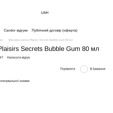
UAH
Candor відгуки
Публічний договір (оферта)
ми
Масажна свічка Plaisirs Secrets Bubble Gum 80 мл
laisirs Secrets Bubble Gum 80 мл
847
Написати відгук
Порівняти
В бажання
опичувальної знижки