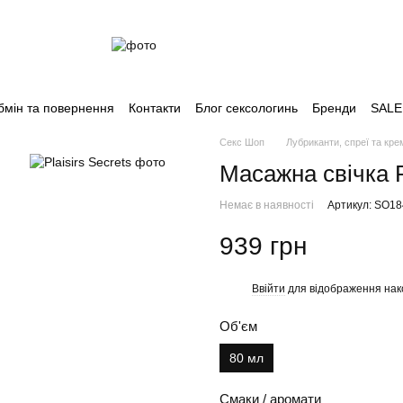
бмін та повернення
Контакти
Блог сексологинь
Бренди
SALE
Секс Шоп
Лубриканти, спреї та кре
Масажна свічка P
Немає в наявності
Артикул: SO1
939 грн
Ввійти
для відображення нак
%
Об'єм
80 мл
Смаки / аромати