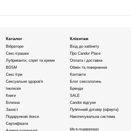
Каталог
Клієнтам
Вібратори
Вхід до кабінету
Секс-іграшки
Про Candor Place
Лубриканти, спреї та креми
Оплата і доставка
BDSM
Обмін та повернення
Секс-Ігри
Контакти
Сексуальне здоров'я
Блог сексологинь
Інклюзія
Бренди
Книги
SALE
Білизна
Candor відгуки
Захист
Публічний договір (оферта)
Подарункові бокси
Накопичувальна система
Сертифікати
Ми в соцмережах
Адвент-календарі