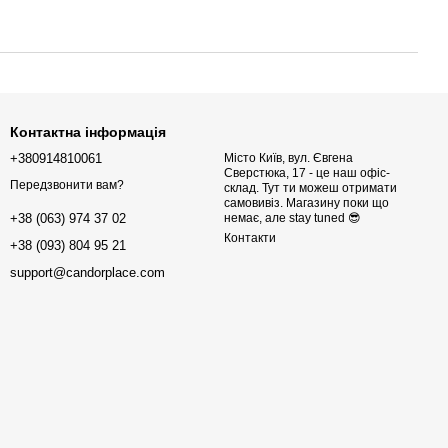
Контактна інформація
+380914810061
Місто Київ, вул. Євгена
Сверстюка, 17 - це наш офіс-
Передзвонити вам?
склад. Тут ти можеш отримати
самовивіз. Магазину поки що
немає, але stay tuned 😎
+38 (063) 974 37 02
Контакти
+38 (093) 804 95 21
support@candorplace.com