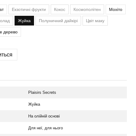
ат
Екзотичні фрукти
Кокос
Космополітен
Мохіто
олад
Жуйка
Полуничний дайкірі
Цвіт маку
е дерево
иться
Plaisirs Secrets
Жуйка
На олійній основі
Для неї, для нього