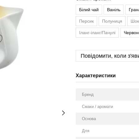
Білий чай
Ваніль
Гран
Персик
Полуниця
Шок
Іланг-іланг/Пачулі
Червон
Повідомити, коли з'яв
Характеристики
Бренд
Смаки / аромати
Оснoва
Для