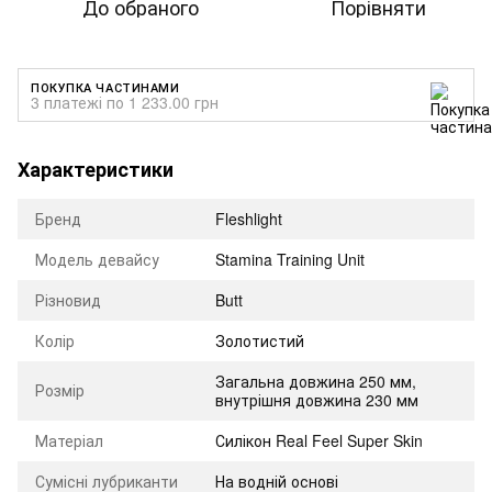
До обраного
Порівняти
ПОКУПКА ЧАСТИНАМИ
3 платежі по 1 233.00 грн
Характеристики
Бренд
Fleshlight
Модель девайсу
Stamina Training Unit
Різновид
Butt
Колір
Золотистий
Загальна довжина 250 мм,
Розмір
внутрішня довжина 230 мм
Матеріал
Силікон Real Feel Super Skin
Сумісні лубриканти
На водній основі