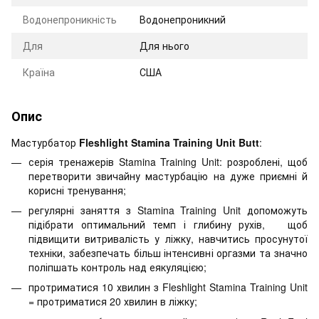
Водонепроникність
Водонепроникний
Для
Для нього
Країна
США
Опис
Мастурбатор
Fleshlight Stamina Training Unit Butt
:
серія тренажерів Stamina Training Unit: розроблені, щоб
перетворити звичайну мастурбацію на дуже приємні й
корисні тренування;
регулярні заняття з Stamina Training Unit допоможуть
підібрати оптимальний темп і глибину рухів, щоб
підвищити витривалість у ліжку, навчитись просунутої
техніки, забезпечать більш інтенсивні оргазми та значно
поліпшать контроль над еякуляцією;
протриматися 10 хвилин з Fleshlight Stamina Training Unit
= протриматися 20 хвилин в ліжку;