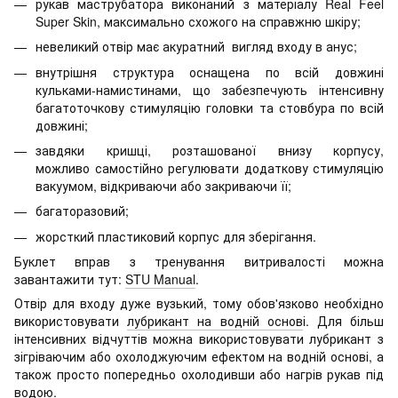
рукав маструбатора виконаний з матеріалу Real Feel
Super Skin, максимально схожого на справжню шкіру;
невеликий отвір має акуратний вигляд входу в анус;
внутрішня структура оснащена по всій довжині
кульками-намистинами, що забезпечують інтенсивну
багатоточкову стимуляцію головки та стовбура по всій
довжині;
завдяки кришці, розташованої внизу корпусу,
можливо самостійно регулювати додаткову стимуляцію
вакуумом, відкриваючи або закриваючи її;
багаторазовий;
жорсткий пластиковий корпус для зберігання.
Буклет вправ з тренування витривалості можна
завантажити тут:
STU Manual
.
Отвір для входу дуже вузький, тому обов'язково необхідно
використовувати
лубрикант на водній основ
і. Для більш
інтенсивних відчуттів можна використовувати лубрикант з
зігріваючим або охолоджуючим ефектом на водній основі, а
також просто попередньо охолодивши або нагрів рукав під
водою.