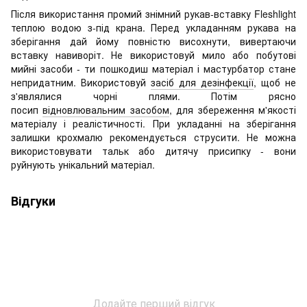
Після використання промий знімний рукав-вставку Fleshlight
теплою водою з-під крана. Перед укладанням рукава на
зберігання дай йому повністю висохнути, вивертаючи
вставку навиворіт. Не використовуй мило або побутові
мийні засоби - ти пошкодиш матеріал і мастурбатор стане
непридатним. Використовуй
засіб для дезінфекції
, щоб не
з'являлися чорні плями. Потім рясно
посип
відновлювальним засобом
, для збереження м'якості
матеріалу і реалістичності. При укладанні на зберігання
залишки крохмалю рекомендується струсити. Не можна
використовувати тальк або дитячу присипку - вони
руйнують унікальний матеріал.
Відгуки
Додайте перший відгук