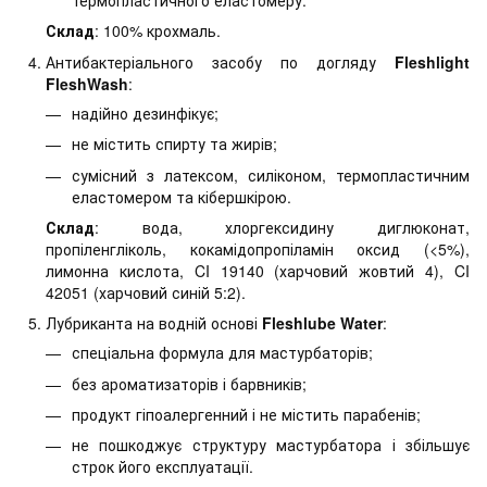
Склад
: 100% крохмаль.
Антибактеріального засобу по догляду
Fleshlight
FleshWash
:
надійно дезинфікує;
не містить спирту та жирів;
сумісний з латексом, силіконом, термопластичним
еластомером та кібершкірою.
Склад
: вода, хлоргексидину диглюконат,
пропіленгліколь, кокамідопропіламін оксид (<5%),
лимонна кислота, CI 19140 (харчовий жовтий 4), CI
42051 (харчовий синій 5:2).
Лубриканта на водній основі
Fleshlube Water
:
спеціальна формула для мастурбаторів;
без ароматизаторів і барвників;
продукт гіпоалергенний і не містить парабенів;
не пошкоджує структуру мастурбатора і збільшує
строк його експлуатації.