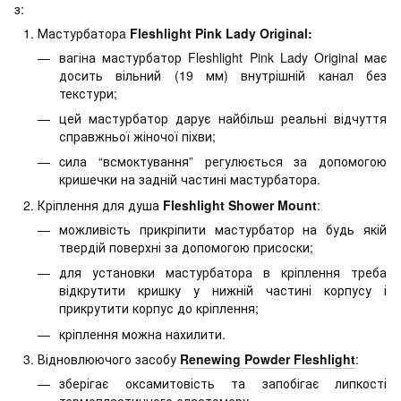
з:
Мастурбаторa
Fleshlight Pink Lady Original:
вагіна мастурбатор Fleshlight Pink Lady Original має
досить вільний (19 мм) внутрішній канал без
текстури;
цей мастурбатор дарує найбільш реальні відчуття
справжньої жіночої піхви;
cила “всмоктування” регулюється за допомогою
кришечки на задній частині мастурбатора.
Кріплення для душа
Fleshlight Shower Mount
:
можливість прикріпити мастурбатор на будь якій
твердій поверхні за допомогою присоски;
для установки мастурбатора в кріплення треба
відкрутити кришку у нижній частині корпусу і
прикрутити корпус до кріплення;
кріплення можна нахилити.
Відновлюючого засобу
Renewing Powder Fleshlight
:
зберігає оксамитовість та запобігає липкості
термопластичного еластомеру.