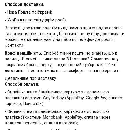
Способи доставки:
▪ Нова Пошта по Україні;
▪ УкрПошта по світу (крім росії).
Вартість доставки залежить від компанії, яка надає сервіс,
та від місця призначення. Дізнатись точну ціну доставки ти
можеш, написавши нам у чат або по телефону в розділі
Контакти
.
Конфіденційність:
Співробітники пошти не знають, що в
посилці. В описі — лише слово "Доставка". Замовлення у
закритому боксі, зверху — однотонний кур'єр-пакет без
логотипів. Твоя анонімність та комфорт — наш пріоритет.
Детальніше про доставку
Способи оплати:
▪ Онлайн-оплата банківською карткою за допомогою
платіжної системи WayForPay (ApplePay, GooglePay, оплата
карткою, Приват24);
▪ Онлайн-оплата банківською карткою за допомогою
платіжної системи Monobank (ApplePay, оплата через
додаток monobank, оплата карткою);