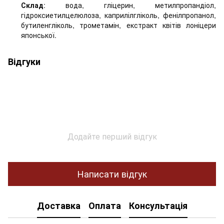
Склад
: вода, гліцерин, метилпропандіол,
гідроксиетилцелюлоза, каприлілгліколь, фенілпропанол,
бутиленгліколь, трометамін, екстракт квітів лоніцери
японської.
Відгуки
Додайте перший відгук
Написати відгук
Доставка
Оплата
Консультація