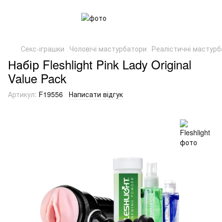
Секс-іграшки
Чоловічі мастурбатори
Реалістичні мастур
Набір Fleshlight Pink Lady Original
Value Pack
Артикул:
F19556
Написати відгук