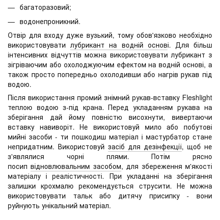
багаторазовий;
водонепроникний.
Отвір для входу дуже вузький, тому обов'язково необхідно
використовувати
лубрикант на водній основ
і. Для більш
інтенсивних відчуттів можна використовувати лубрикант з
зігріваючим або охолоджуючим ефектом на водній основі, а
також просто попередньо охолодивши або нагрів рукав під
водою.
Після використання промий знімний рукав-вставку Fleshlight
теплою водою з-під крана. Перед укладанням рукава на
зберігання дай йому повністю висохнути, вивертаючи
вставку навиворіт. Не використовуй мило або побутові
мийні засоби - ти пошкодиш матеріал і мастурбатор стане
непридатним. Використовуй
засіб для дезінфекції
, щоб не
з'являлися чорні плями. Потім рясно
посип
відновлювальним засобом
, для збереження м'якості
матеріалу і реалістичності. При укладанні на зберігання
залишки крохмалю рекомендується струсити. Не можна
використовувати тальк або дитячу присипку - вони
руйнують унікальний матеріал.