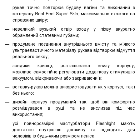
рукав точно повторює будову вагіни та виконаний з
матеріалу Real Feel Super Skin, максимально схожого на
справжню шкіру;
невеликий вузький отвір входу у піхву акуратно
обрамлений статевими губами;
продумане поєднання внутрішнього вмісту та м’якого
ультраеластичного матеріалу рукава відтворює відчуття
реального сексу;
завдяки кришці, розташованої внизу корпусу,
можливо самостійно регулювати додаткову стимуляцію
вакуумом, відкриваючи або закриваючи її;
вставку-рукав можна використовувати як у корпусі, так і
без нього;
дизайн корпусу продуманий так, щоб він комфортно
розміщувався в руці та не вислизав під час
використання;
усі повнорозмірні мастурбатори Fleshlight мають
достатню внутрішню довжину та підходять для
чоловіків із будь-яким розміром пеніса;