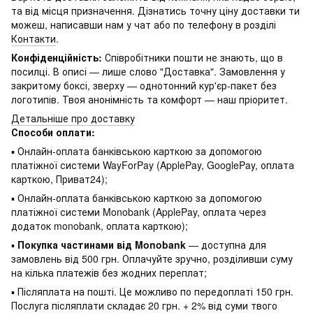
та від місця призначення. Дізнатись точну ціну доставки ти
можеш, написавши нам у чат або по телефону в розділі
Контакти
.
Конфіденційність:
Співробітники пошти не знають, що в
посилці. В описі — лише слово "Доставка". Замовлення у
закритому боксі, зверху — однотонний кур'єр-пакет без
логотипів. Твоя анонімність та комфорт — наш пріоритет.
Детальніше про доставку
Способи оплати:
▪ Онлайн-оплата банківською карткою за допомогою
платіжної системи WayForPay (ApplePay, GooglePay, оплата
карткою, Приват24);
▪ Онлайн-оплата банківською карткою за допомогою
платіжної системи Monobank (ApplePay, оплата через
додаток monobank, оплата карткою);
▪
Покупка частинами від Monobank
— доступна для
замовлень від 500 грн. Оплачуйте зручно, розділивши суму
на кілька платежів без жодних переплат;
▪ Післяплата на пошті. Це можливо по передоплаті 150 грн.
Послуга післяплати складає 20 грн. + 2% від суми твого