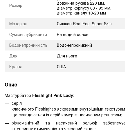
довжина рукава 220 мм,
Розмір
діаметр корпусу 60 - 95 мм,
діаметр каналу 10-20 мм
Матеріал
Силікон Real Feel Super Skin
Сумісні лубриканти
На водній основі
Водонепроникність
Водонепроникний
Для
Для нього
Країна
США
Опис
Мастурбатор
Fleshlight Pink Lady
:
серія
класичного Fleshlight з яскравими внутрішніми текстурами,
що складаються із серій камер із насиченим рельєфом;
різноманітний та насичений рельєф забезпечує
інтенсивну стимуляцію та яскравий фінал;