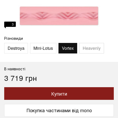
3
Різновиди
Destroya
Mini-Lotus
Vortex
Heavenly
В наявності
3 719 грн
Купити
Покупка частинами від mono