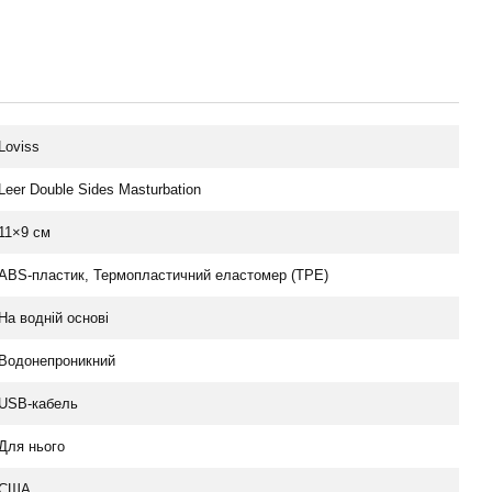
Loviss
Leer Double Sides Masturbation
11×9 см
ABS-пластик, Термопластичний еластомер (TPE)
На водній основі
Водонепроникний
USB-кабель
Для нього
США