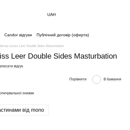
UAH
Candor відгуки
Публічний договір (оферта)
атор Loviss Leer Double Sides Masturbation
ss Leer Double Sides Masturbation
аписати відгук
Порівняти
В бажання
опичувальної знижки
астинами від mono