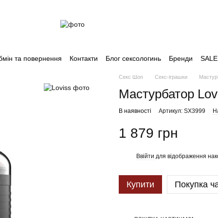
бмін та повернення
Контакти
Блог сексологинь
Бренди
SALE
Секс Шоп
Секс-іграшки
Мастурб
Мастурбатор Lovi
В наявності
Артикул: SX3999
Н
1 879 грн
Ввійти
для відображення нак
%
Купити
Покупка ч