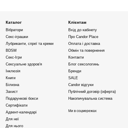
Каталог
Клієнтам
Вібратори
Вхід до кабінету
Секс-іграшки
Про Candor Place
Лубриканти, спреї та креми
Оплата і доставка
BDSM
Обмін та повернення
Секс-Ігри
Контакти
Сексуальне здоров'я
Блог сексологинь
Інклюзія
Бренди
Книги
SALE
Білизна
Candor відгуки
Захист
Публічний договір (оферта)
Подарункові бокси
Накопичувальна система
Сертифікати
Ми в соцмережах
Адвент-календарі
Для неї
Для нього