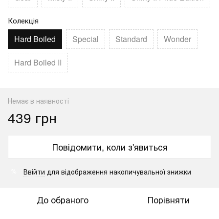
Колекція
Hard Boiled
Special
Standard
Wonder
Hard Boiled II
Немає в наявності
439 грн
Повідомити, коли з'явиться
Ввійти
для відображення накопичувальної знижки
%
До обраного
Порівняти