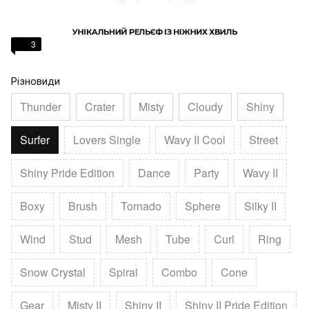
3
Різновиди
Thunder
Crater
Misty
Cloudy
Shiny
Surfer
Lovers Single
Wavy II Cool
Street
Shiny Pride Edition
Dance
Party
Wavy II
Boxy
Brush
Tornado
Sphere
Silky II
Wind
Stud
Mesh
Tube
Curl
Ring
Snow Crystal
Spiral
Combo
Cone
Gear
Misty II
Shiny II
Shiny II Pride Edition