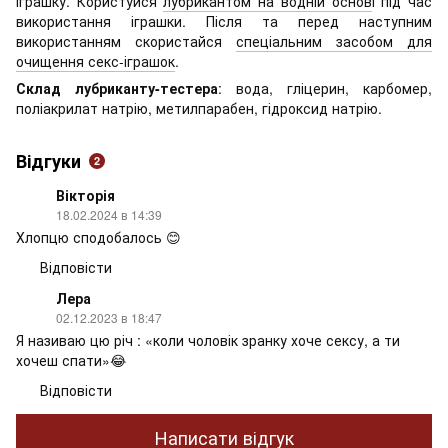
іграшку. Користуйся
лубрикантом на водній основ
і під час
використання іграшки. Після та перед наступним
використанням скористайся
спеціальним засобом для
очищення секс-іграшок
.
Склад лубриканту-тестера
: вода, гліцерин, карбомер,
поліакрилат натрію, метилпарабен, гідроксид натрію.
Відгуки
2
Вікторія
18.02.2024 в 14:39
Хлопцю сподобалось 😊
Відповісти
Лера
02.12.2023 в 18:47
Я називаю цю річ : «коли чоловік зранку хоче сексу, а ти
хочеш спати»😂
Відповісти
Написати відгук