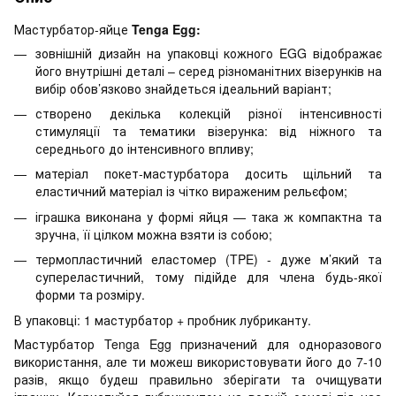
Мастурбатор-яйце
Tenga Egg:
зовнішній дизайн на упаковці кожного EGG відображає
його внутрішні деталі – серед різноманітних візерунків на
вибір обов’язково знайдеться ідеальний варіант;
створено декілька колекцій різної інтенсивності
стимуляції та тематики візерунка: від ніжного та
середнього до інтенсивного впливу;
матеріал покет-мастурбатора досить щільний та
еластичний матеріал із чітко вираженим рельєфом;
іграшка виконана у формі яйця — така ж компактна та
зручна, її цілком можна взяти із собою;
термопластичний еластомер (TPE) - дуже м’який та
супереластичний, тому підійде для члена будь-якої
форми та розміру.
В упаковці: 1 мастурбатор + пробник лубриканту.
Мастурбатор Tenga Egg призначений для одноразового
використання, але ти можеш використовувати його до 7-10
разів, якщо будеш правильно зберігати та очищувати