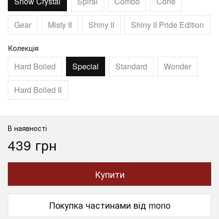
Snow Crystal
Spiral
Combo
Cone
Gear
Misty II
Shiny II
Shiny II Pride Edition
Колекція
Hard Boiled
Special
Standard
Wonder
Hard Boiled II
В наявності
439 грн
Купити
Покупка частинами від mono