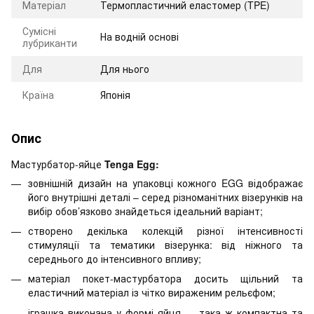
Матеріал
Термопластичний еластомер (TPE)
Сумісні
На водній основі
лубриканти
Для
Для нього
Країна
Японія
Опис
Мастурбатор-яйце
Tenga Egg:
зовнішній дизайн на упаковці кожного EGG відображає
його внутрішні деталі – серед різноманітних візерунків на
вибір обов’язково знайдеться ідеальний варіант;
створено декілька колекцій різної інтенсивності
стимуляції та тематики візерунка: від ніжного та
середнього до інтенсивного впливу;
матеріал покет-мастурбатора досить щільний та
еластичний матеріал із чітко вираженим рельєфом;
іграшка виконана у формі яйця — така ж компактна та