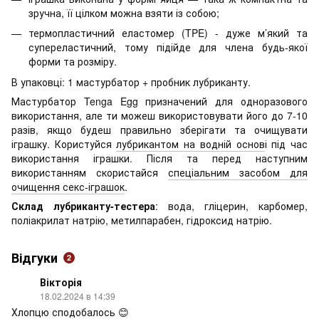
зручна, її цілком можна взяти із собою;
термопластичний еластомер (TPE) - дуже м’який та
супереластичний, тому підійде для члена будь-якої
форми та розміру.
В упаковці: 1 мастурбатор + пробник лубриканту.
Мастурбатор Tenga Egg призначений для одноразового
використання, але ти можеш використовувати його до 7-10
разів, якщо будеш правильно зберігати та очищувати
іграшку. Користуйся
лубрикантом на водній основ
і під час
використання іграшки. Після та перед наступним
використанням скористайся
спеціальним засобом для
очищення секс-іграшок
.
Склад лубриканту-тестера
: вода, гліцерин, карбомер,
поліакрилат натрію, метилпарабен, гідроксид натрію.
Відгуки
2
Вікторія
18.02.2024 в 14:39
Хлопцю сподобалось 😊