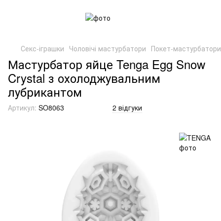
Секс-іграшки
Чоловічі мастурбатори
Покет-мастурбатори
Мастурбатор яйце Tenga Egg Snow
Crystal з охолоджувальним
лубрикантом
Артикул:
SO8063
2 відгуки