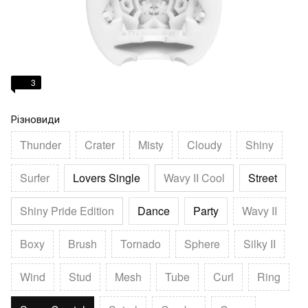
3
Різновиди
Thunder
Crater
Misty
Cloudy
Shiny
Surfer
Lovers Single
Wavy II Cool
Street
Shiny Pride Edition
Dance
Party
Wavy II
Boxy
Brush
Tornado
Sphere
Silky II
Wind
Stud
Mesh
Tube
Curl
Ring