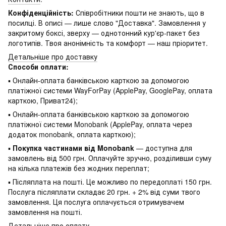
Конфіденційність:
Співробітники пошти не знають, що в
посилці. В описі — лише слово "Доставка". Замовлення у
закритому боксі, зверху — однотонний кур'єр-пакет без
логотипів. Твоя анонімність та комфорт — наш пріоритет.
Детальніше про доставку
Способи оплати:
▪ Онлайн-оплата банківською карткою за допомогою
платіжної системи WayForPay (ApplePay, GooglePay, оплата
карткою, Приват24);
▪ Онлайн-оплата банківською карткою за допомогою
платіжної системи Monobank (ApplePay, оплата через
додаток monobank, оплата карткою);
▪
Покупка частинами від Monobank
— доступна для
замовлень від 500 грн. Оплачуйте зручно, розділивши суму
на кілька платежів без жодних переплат;
▪ Післяплата на пошті. Це можливо по передоплаті 150 грн.
Послуга післяплати складає 20 грн. + 2% від суми твого
замовлення. Ця послуга оплачується отримувачем
замовлення на пошті.
Детальніше про оплату