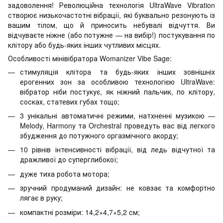
задоволення! Революційна технологія UltraWave Vibration
створює низькочастотні вібрації, які буквально резонують із
вашим тілом, що й приносить небувалі відчуття. Ви
відчуваєте ніжне (або потужне — на вибір!) постукування по
клітору або будь-яких інших чутливих місцях.
Особливості мінівібратора Womanizer Vibe Sage:
стимуляція клітора та будь-яких інших зовнішніх
ерогенних зон за особливою технологією UltraWave:
вібратор ніби постукує, як ніжний пальчик, по клітору,
сосках, статевих губах тощо;
3 унікальні автоматичні режими, натхненні музикою —
Melody, Harmony та Orchestral проведуть вас від легкого
збудження до потужного оргазмічного акорду;
10 рівнів інтенсивності вібрації, від ледь відчутної та
дражливої до суперглибокої;
дуже тиха робота мотора;
зручний продуманий дизайн: не ковзає та комфортно
лягає в руку;
компактні розміри: 14,2×4,7×5,2 см;