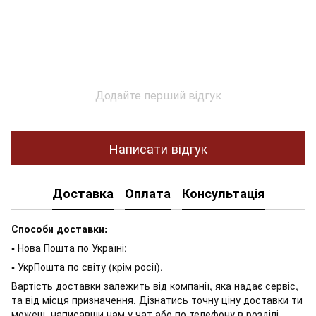
Додайте перший відгук
Написати відгук
Доставка
Оплата
Консультація
Способи доставки:
▪ Нова Пошта по Україні;
▪ УкрПошта по світу (крім росії).
Вартість доставки залежить від компанії, яка надає сервіс,
та від місця призначення. Дізнатись точну ціну доставки ти
можеш, написавши нам у чат або по телефону в розділі