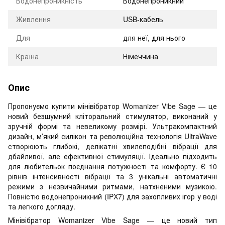
Водонепроникність
Водонепроникний
Живлення
USB-кабель
Для
для неї, для нього
Країна
Німеччина
Опис
Пропонуємо купити мінівібратор Womanizer Vibe Sage — це
новий безшумний кліторальний стимулятор, виконаний у
зручній формі та невеликому розмірі. Ультракомпактний
дизайн, м’який силікон та революційна технологія UltraWave
створюють глибокі, делікатні хвилеподібні вібрації для
дбайливої, але ефективної стимуляції. Ідеально підходить
для любительок поєднання потужності та комфорту. Є 10
рівнів інтенсивності вібрації та 3 унікальні автоматичні
режими з незвичайними ритмами, натхненими музикою.
Повністю водонепроникний (IPX7) для захопливих ігор у воді
та легкого догляду.
Мінівібратор Womanizer Vibe Sage — це новий тип