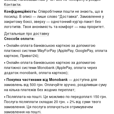
Контакти
.
Конфіденційність:
Співробітники пошти не знають, що в
посилці. В описі — лише слово "Доставка". Замовлення у
закритому боксі, зверху — однотонний кур'єр-пакет без
логотипів. Твоя анонімність та комфорт — наш пріоритет.
Детальніше про доставку
Способи оплати:
▪ Онлайн-оплата банківською карткою за допомогою
платіжної системи WayForPay (ApplePay, GooglePay, оплата
карткою, Приват24);
▪ Онлайн-оплата банківською карткою за допомогою
платіжної системи Monobank (ApplePay, оплата через
додаток monobank, оплата карткою);
▪
Покупка частинами від Monobank
— доступна для
замовлень від 500 грн. Оплачуйте зручно, розділивши суму
на кілька платежів без жодних переплат;
▪ Післяплата на пошті. Це можливо по передоплаті 150 грн.
Послуга післяплати складає 20 грн. + 2% від суми твого
замовлення. Ця послуга оплачується отримувачем
замовлення на пошті.