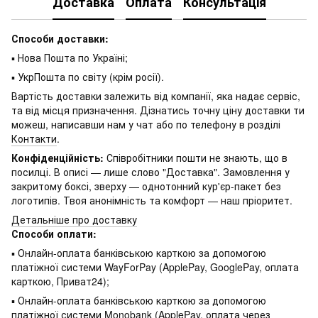
Доставка
Оплата
Консультація
Способи доставки:
▪ Нова Пошта по Україні;
▪ УкрПошта по світу (крім росії).
Вартість доставки залежить від компанії, яка надає сервіс,
та від місця призначення. Дізнатись точну ціну доставки ти
можеш, написавши нам у чат або по телефону в розділі
Контакти
.
Конфіденційність:
Співробітники пошти не знають, що в
посилці. В описі — лише слово "Доставка". Замовлення у
закритому боксі, зверху — однотонний кур'єр-пакет без
логотипів. Твоя анонімність та комфорт — наш пріоритет.
Детальніше про доставку
Способи оплати:
▪ Онлайн-оплата банківською карткою за допомогою
платіжної системи WayForPay (ApplePay, GooglePay, оплата
карткою, Приват24);
▪ Онлайн-оплата банківською карткою за допомогою
платіжної системи Monobank (ApplePay, оплата через