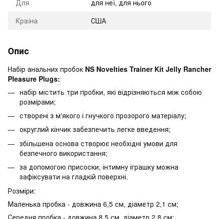
Для
для неї, для нього
Країна
США
Опис
Набір анальних пробок
NS Novelties Trainer Kit Jelly Rancher
Pleasure Plugs:
набір містить три пробки, які відрізняються між собою
розмірами;
створені з м'якого і гнучкого прозорого матеріалу;
округлий кінчик забезпечить легке введення;
збільшена основа створює необхідні умови для
безпечного використання;
за допомогою присоски, інтимну іграшку можна
зафіксувати на гладкій поверхні.
Розміри:
Маленька пробка - довжина 6,5 см, діаметр 2,1 см;
Середня пробка - довжина 8,5 см, діаметр 2,8 см;