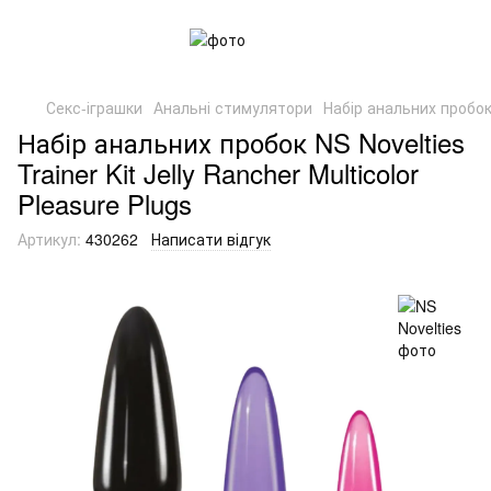
Секс-іграшки
Анальні стимулятори
Набір анальних пробок N
Набір анальних пробок NS Novelties
Trainer Kit Jelly Rancher Multicolor
Pleasure Plugs
Артикул:
430262
Написати відгук