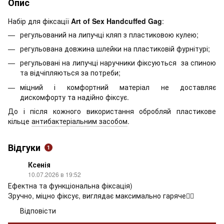
Опис
Набір для фіксації
Art of Sex Handcuffed Gag
:
регульований на липучці кляп з пластиковою кулею;
регульована довжина шлейки на пластиковій фурнітурі;
регульовані на липучці наручники фіксуються за спиною
та відчіпляються за потреби;
міцний і комфортний матеріал не доставляє
дискомфорту та надійно фіксує.
До і після кожного використання обробляй пластикове
кільце
антибактеріальним засобом
.
Відгуки
1
Ксенія
10.07.2026 в 19:52
Ефектна та функціональна фіксація)
Зручно, міцно фіксує, виглядає максимально гаряче❤️‍🔥
Відповісти