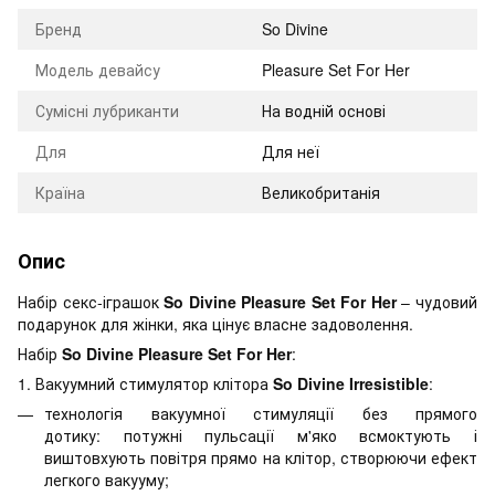
Бренд
So Divine
Модель девайсу
Pleasure Set For Her
Сумісні лубриканти
На водній основі
Для
Для неї
Країна
Великобританія
Опис
Набір секс-іграшок
So Divine Pleasure Set For Her
– чудовий
подарунок для жінки, яка цінує власне задоволення.
Набір
So Divine Pleasure Set For Her
:
1. Вакуумний стимулятор клітора
So Divine Irresistible
:
технологія вакуумної стимуляції без прямого
дотику: потужні пульсації м'яко всмоктують і
виштовхують повітря прямо на клітор, створюючи ефект
легкого вакууму;