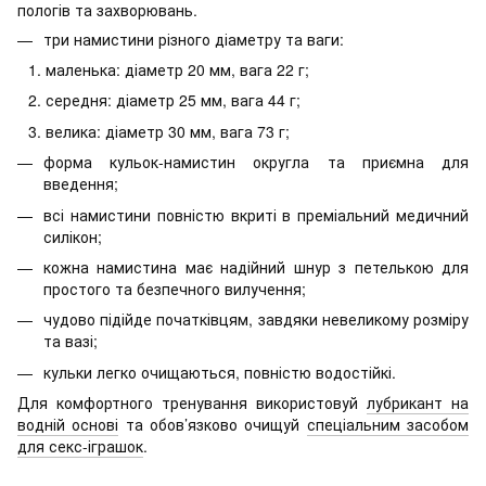
пологів та захворювань.
три намистини різного діаметру та ваги:
маленька: діаметр 20 мм, вага 22 г;
середня: діаметр 25 мм, вага 44 г;
велика: діаметр 30 мм, вага 73 г;
форма кульок-намистин округла та приємна для
введення;
всі намистини повністю вкриті в преміальний медичний
силікон;
кожна намистина має надійний шнур з петелькою для
простого та безпечного вилучення;
чудово підійде початківцям, завдяки невеликому розміру
та вазі;
кульки легко очищаються, повністю водостійкі.
Для комфортного тренування використовуй
лубрикант на
водній основі
та обов’язково очищуй
спеціальним засобом
для секс-іграшок
.