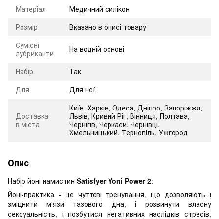
Матеріал
Медичний силікон
Розмір
Вказано в описі товару
Сумісні
На водній основі
лубриканти
Набір
Так
Для
Для неї
Київ, Харків, Одеса, Дніпро, Запоріжжя,
Доставка
Львів, Кривий Ріг, Вінниця, Полтава,
в міста
Чернігів, Черкаси, Чернівці,
Хмельницький, Тернопіль, Ужгород
Опис
Набір йоні намистин
Satisfyer Yoni Power 2
:
Йоні-практика - це чуттєві тренування, що дозволяють і
зміцнити м'язи тазового дна, і розвинути власну
сексуальність, і позбутися негативних наслідків стресів,