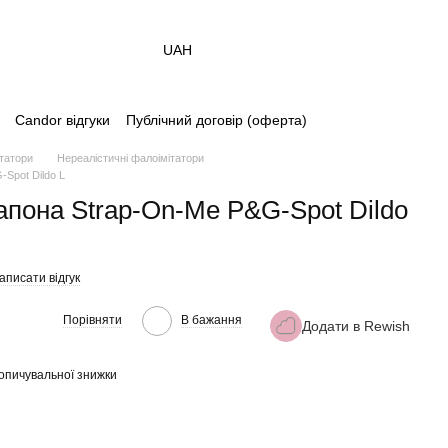
UAH
Candor відгуки
Публічний договір (оферта)
татори
Нереалістичні фалоімітатори
Spot Dildo L
апона Strap-On-Me P&G-Spot Dildo
аписати відгук
Порівняти
В бажання
Додати в Rewish
опичувальної знижки