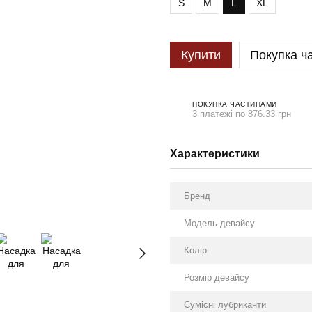
S
M
L
XL
Купити
Покупка ч
ПОКУПКА ЧАСТИНАМИ
3 платежі по 876.33 грн
Характеристики
Бренд
Модель девайсу
Колір
Розмір девайсу
Сумісні лубриканти