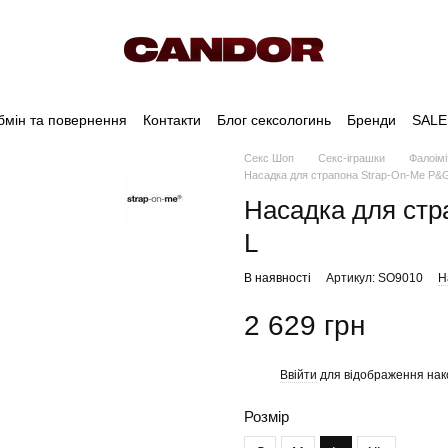
бмін та повернення
Контакти
Блог сексологинь
Бренди
SALE
Секс Шоп
Секс-іграшки
Фалоімі
Насадка для страпона Strap-On-Me P&G-
Насадка для стр
L
В наявності
Артикул: SO9010
Н
2 629 грн
Ввійти
для відображення нак
%
Розмір