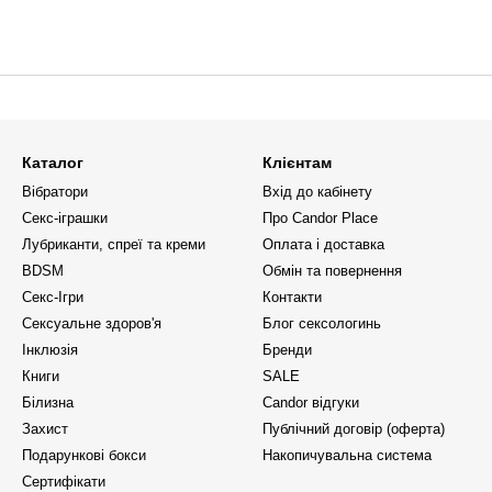
Каталог
Клієнтам
Вібратори
Вхід до кабінету
Секс-іграшки
Про Candor Place
Лубриканти, спреї та креми
Оплата і доставка
BDSM
Обмін та повернення
Секс-Ігри
Контакти
Сексуальне здоров'я
Блог сексологинь
Інклюзія
Бренди
Книги
SALE
Білизна
Candor відгуки
Захист
Публічний договір (оферта)
Подарункові бокси
Накопичувальна система
Сертифікати