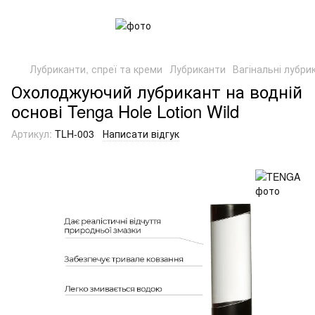
Лубриканти, спреї та креми
Лубриканти
Вагінальні лубри
Охолоджуючий лубрикант на водній
основі Tenga Hole Lotion Wild
Артикул:
TLH-003
Написати відгук