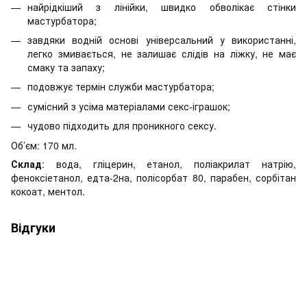
найрідкіший з лінійки, швидко обволікає стінки
мастурбатора;
завдяки водній основі універсальний у використанні,
легко змивається, не залишає слідів на ліжку, не має
смаку та запаху;
подовжує термін служби мастурбатора;
сумісний з усіма матеріалами секс-іграшок;
чудово підходить для проникного сексу.
Об’єм: 170 мл.
Склад
: вода, гліцерин, етанол, поліакрилат натрію,
феноксіетанол, едта-2на, полісорбат 80, парабен, сорбітан
кокоат, ментол.
Відгуки