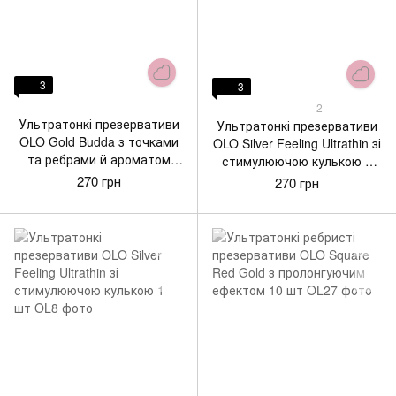
3
3
2
Ультратонкі презервативи
Ультратонкі презервативи
OLO Gold Budda з точками
OLO Silver Feeling Ultrathin зі
та ребрами й ароматом
стимулюючою кулькою 5
ванілі 10 шт
шт
270 грн
270 грн