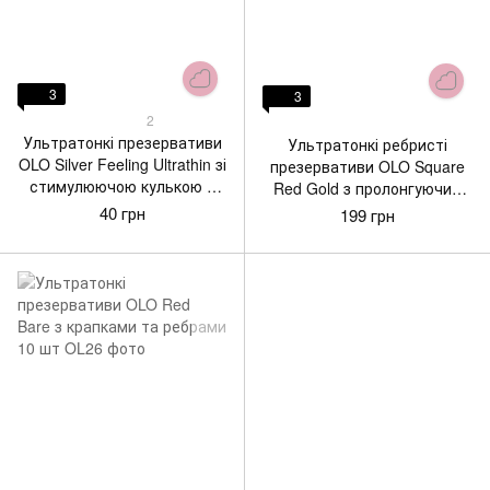
3
3
2
Ультратонкі презервативи
Ультратонкі ребристі
OLO Silver Feeling Ultrathin зі
презервативи OLO Square
стимулюючою кулькою 1
Red Gold з пролонгуючим
шт
ефектом 10 шт
40 грн
199 грн