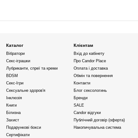
Каталог
Клієнтам
Вібратори
Вхід до кабінету
Секс-іграшки
Про Candor Place
Лубриканти, спреї та креми
Оплата і доставка
BDSM
Обмін та повернення
Секс-Ігри
Контакти
Сексуальне здоров'я
Блог сексологинь
Інклюзія
Бренди
Книги
SALE
Білизна
Candor відгуки
Захист
Публічний договір (оферта)
Подарункові бокси
Накопичувальна система
Сертифікати