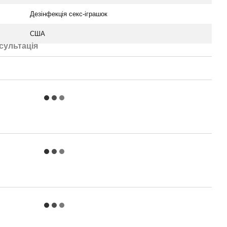
Дезінфекція секс-іграшок
США
сультація