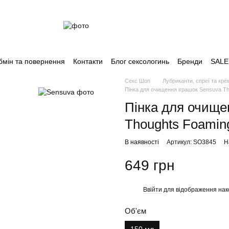
бмін та повернення
Контакти
Блог сексологинь
Бренди
SALE
Секс Шоп
Лубриканти, спреї та кре
Пінка для очищення іграшок Sensuva Th
Пінка для очище
Thoughts Foamin
В наявності
Артикул: SO3845
Н
649 грн
Ввійти
для відображення нак
%
Об'єм