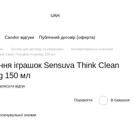
UAH
Candor відгуки
Публічний договір (оферта)
ми
Засоби для догляду за іграшками
Антибактеріальні очисники
ink Clean Thoughts Foaming 150 мл
ння іграшок Sensuva Think Clean
g 150 мл
аписати відгук
Порівняти
В бажання
опичувальної знижки