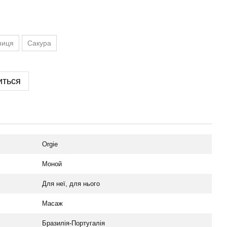
ниця
Сакура
иться
Orgie
Моной
Для неї, для нього
Масаж
Бразилія-Португалія