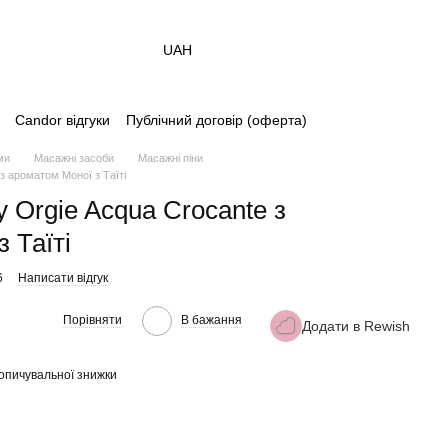
UAH
Candor відгуки
Публічний договір (оферта)
ми
Масажні засоби
Масажні піни
з ароматом Моної з Таїті
 Orgie Acqua Crocante з
 Таїті
6
Написати відгук
Порівняти
В бажання
Додати в Rewish
опичувальної знижки