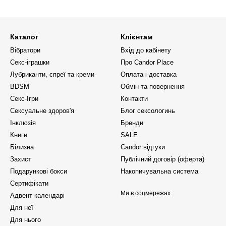
Каталог
Клієнтам
Вібратори
Вхід до кабінету
Секс-іграшки
Про Candor Place
Лубриканти, спреї та креми
Оплата і доставка
BDSM
Обмін та повернення
Секс-Ігри
Контакти
Сексуальне здоров'я
Блог сексологинь
Інклюзія
Бренди
Книги
SALE
Білизна
Candor відгуки
Захист
Публічний договір (оферта)
Подарункові бокси
Накопичувальна система
Сертифікати
Ми в соцмережах
Адвент-календарі
Для неї
Для нього