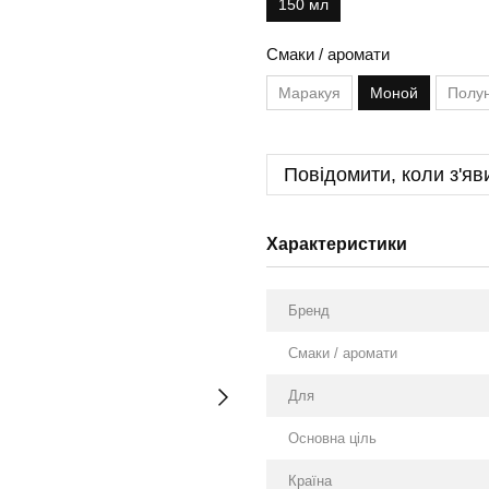
150 мл
Смаки / аромати
Маракуя
Моной
Полу
Повідомити, коли з'яв
Характеристики
Бренд
Смаки / аромати
Для
Основна ціль
Країна