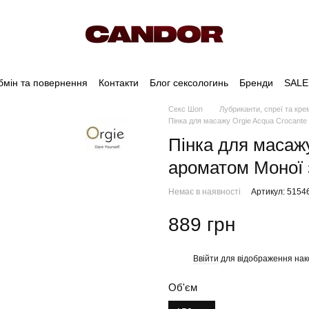
бмін та повернення
Контакти
Блог сексологинь
Бренди
SALE
Секс Шоп
Лубриканти, спреї та кре
Пінка для масажу Orgie Acqua Crocante 
Пінка для масажу
ароматом Моної з
Немає в наявності
Артикул: 5154
889 грн
Ввійти
для відображення нак
%
Об'єм