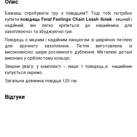
Опис
Бажаєш спробувати гру з повідцем? Тоді тобі потрібно
купити
повідець Feral Feelings Chain Leash білий
- міцний і
надійний, він легко кріпиться до нашийника для
захоплюючої та збуджуючої гри.
Повідець є міцним і надійним ланцюгом зі шкіряною петлею
для зручного захоплення. Петля виготовлена із
високоякісної шкіри рослинного дублення. Металеві деталі
виконані у сріблястому кольорі.
Зверни увагу: у комплекті – лише 1 повідець,а нашийник
купується окремо.
Загальна довжина повідця 125 см.
Відгуки