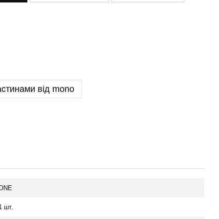
астинами від mono
ONE
1 шт.