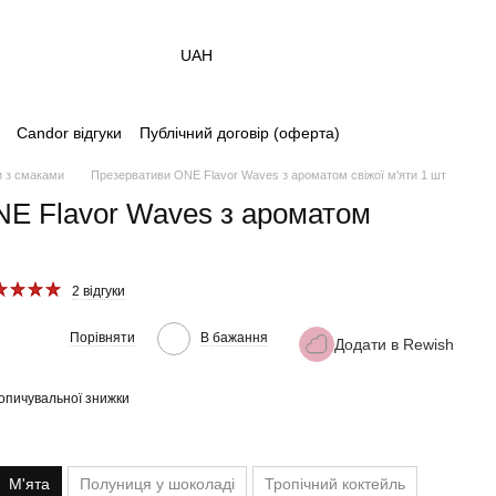
UAH
Candor відгуки
Публічний договір (оферта)
 з смаками
Презервативи ONE Flavor Waves з ароматом свіжої м'яти 1 шт
E Flavor Waves з ароматом
2 відгуки
Порівняти
В бажання
Додати в Rewish
опичувальної знижки
М'ята
Полуниця у шоколаді
Тропічний коктейль