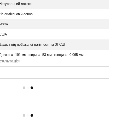
Натуральний латекс
На силіконовій основі
М'ята
США
Захист від небажаної вагітності та ЗПСШ
Довжина: 191 мм, ширина: 53 мм, товщина: 0.065 мм
сультація