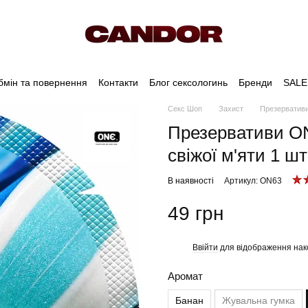
бмін та повернення
Контакти
Блог сексологинь
Бренди
SALE
Секс Шоп
Захист
Презервативи
Презервативи ON
свіжої м'яти 1 шт
В наявності
Артикул: ON63
49 грн
Ввійти
для відображення нак
%
Аромат
Банан
Жувальна гумка