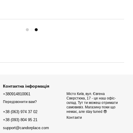
Контактна інформація
+380914810061
Місто Київ, вул. Євгена
Сверстюка, 17 - це наш офіс-
Передзвонити вам?
склад. Тут ти можеш отримати
самовивіз. Магазину поки що
немає, але stay tuned 😎
+38 (063) 974 37 02
Контакти
+38 (093) 804 95 21
support@candorplace.com