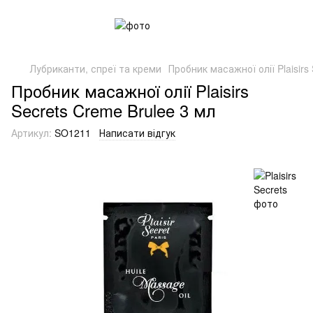
Лубриканти, спреї та креми
Пробник масажної олії Plaisirs
Пробник масажної олії Plaisirs
Secrets Creme Brulee 3 мл
Артикул:
SO1211
Написати відгук