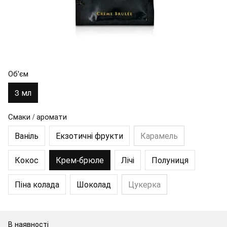
Об'єм
3 мл
Смаки / аромати
Ваніль
Екзотичні фрукти
Карамель
Кокос
Крем-брюле
Лічі
Полуниця
Піна колада
Шоколад
Цукерка
В наявності