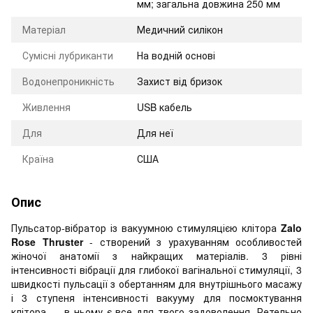
мм; загальна довжина 250 мм
Матеріал
Медичний силікон
Сумісні лубриканти
На водній основі
Водонепроникність
Захист від бризок
Живлення
USB кабель
Для
Для неї
Країна
США
Опис
Пульсатор-вібратор із вакуумною стимуляцією клітора
Zalo
Rose Thruster
- створений з урахуванням особливостей
жіночої анатомії з найкращих матеріалів. 3 рівні
інтенсивності вібрації для глибокої вагінальної стимуляції, 3
швидкості пульсації з обертанням для внутрішнього масажу
і 3 ступеня інтенсивності вакууму для посмоктування
клітора — в ньому є все для твого задоволення. Ретельно