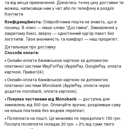
та від місця призначення. Дізнатись точну ціну доставки ти
можеш, написавши нам у чат або по телефону в розділі
Контакти
.
Конфіденційність:
Співробітники пошти не знають, що в
посилці. В описі — лише слово "Доставка". Замовлення у
закритому боксі, зверху — однотонний кур'єр-пакет без
логотипів. Твоя анонімність та комфорт — наш пріоритет.
Детальніше про доставку
Способи оплати:
▪ Онлайн-оплата банківською карткою за допомогою
платіжної системи WayForPay (ApplePay, GooglePay, оплата
карткою, Приват24);
▪ Онлайн-оплата банківською карткою за допомогою
платіжної системи Monobank (ApplePay, оплата через
додаток monobank, оплата карткою);
▪
Покупка частинами від Monobank
— доступна для
замовлень від 500 грн. Оплачуйте зручно, розділивши суму
на кілька платежів без жодних переплат;
▪ Післяплата на пошті. Це можливо по передоплаті 150 грн.
Послуга післяплати складає 20 грн. + 2% від суми твого