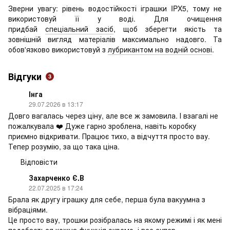
Зверни увагу: рівень водостійкості іграшки IPX5, тому не
використовуй її у воді. Для очищення
придбай
спеціальний засіб
, щоб зберегти якість та
зовнішній вигляд матеріалів максимально надовго. Та
обов'язково використовуй з
лубрикантом на водній основі
.
Відгуки
3
Інга
29.07.2026 в 13:17
Довго вагалась через ціну, але все ж замовила. І взагалі не
пожалкувала ❤️ Дуже гарно зроблена, навіть коробку
приємно відкривати. Працює тихо, а відчуття просто вау.
Тепер розумію, за що така ціна.
Відповісти
Захарченко Є.В
22.07.2025 в 17:24
Брала як другу іграшку для себе, перша була вакуумна з
вібраціями.
Це просто вау, трошки розібралась на якому режимі і як мені