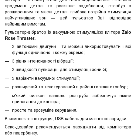
продумані деталі та розкішне оздоблення, стовбур з
розширенням та якісні деталі, глибока потрійна стимуляція
найчутливіших зон — цей пульсатор 3в1 відповідає
найвищим вимогам.
Пульсатор-вібратор із вакуумною стимуляцією клітора
Zalo
Rose Thruster:
3 автономні двигуни - ти можеш використовувати і всі
функції одночасно, і кожну окремо;
3 рівня інтенсивності вібрації;
3 швидкості пульсації: для стимуляції зони G;
3 варіанти вакуумної стимуляції;
розширений та текстурований в районі голівки стовбур;
м'який силікон навколо розтруба забезпечує ніжне
прилягання до клітора;
просте та зрозуміле керування.
В комплекті: інструкція, USB-кабель для магнітної зарядки.
Секс-девайси рекомендується заряджати від комп’ютера
або павербанку.