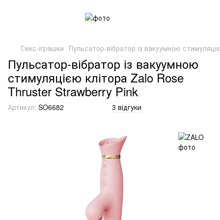
Секс-іграшки
Пульсатор-вібратор із вакуумною стимуляцією
Пульсатор-вібратор із вакуумною
стимуляцією клітора Zalo Rose
Thruster Strawberry Pink
Артикул:
SO6682
3 відгуки