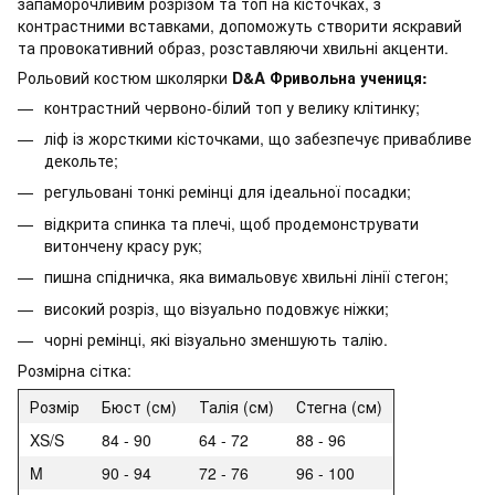
запаморочливим розрізом та топ на кісточках, з
контрастними вставками, допоможуть створити яскравий
та провокативний образ, розставляючи хвильні акценти.
Рольовий костюм школярки
D&A Фривольна учениця:
контрастний червоно-білий топ у велику клітинку;
ліф із жорсткими кісточками, що забезпечує привабливе
декольте;
регульовані тонкі ремінці для ідеальної посадки;
відкрита спинка та плечі, щоб продемонструвати
витончену красу рук;
пишна спідничка, яка вимальовує хвильні лінії стегон;
високий розріз, що візуально подовжує ніжки;
чорні ремінці, які візуально зменшують талію.
Розмірна сітка:
Розмір
Бюст (см)
Талія (см)
Стегна (см)
XS/S
84 - 90
64 - 72
88 - 96
M
90 - 94
72 - 76
96 - 100