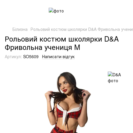
Білизна
Рольовий костюм школярки D&A Фривольна учен
Рольовий костюм школярки D&A
Фривольна учениця M
Артикул:
SO5609
Написати відгук