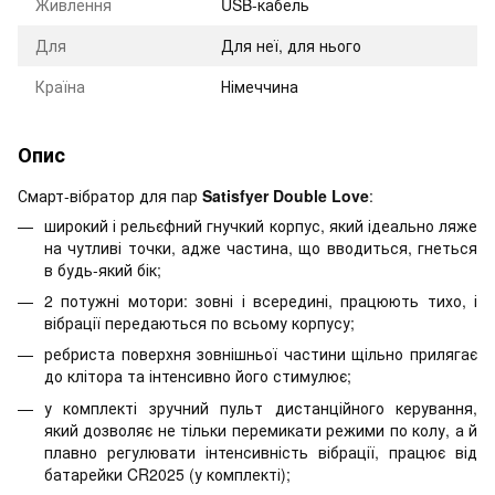
Живлення
USB-кабель
Для
Для неї, для нього
Країна
Німеччина
Опис
Смарт-вібратор для пар
Satisfyer Double Love
:
широкий і рельєфний гнучкий корпус, який ідеально ляже
на чутливі точки, адже частина, що вводиться, гнеться
в будь-який бік;
2 потужні мотори: зовні і всередині, працюють тихо, і
вібрації передаються по всьому корпусу;
ребриста поверхня зовнішньої частини щільно прилягає
до клітора та інтенсивно його стимулює;
у комплекті зручний пульт дистанційного керування,
який дозволяє не тільки перемикати режими по колу, а й
плавно регулювати інтенсивність вібрації, працює від
батарейки CR2025 (у комплекті);