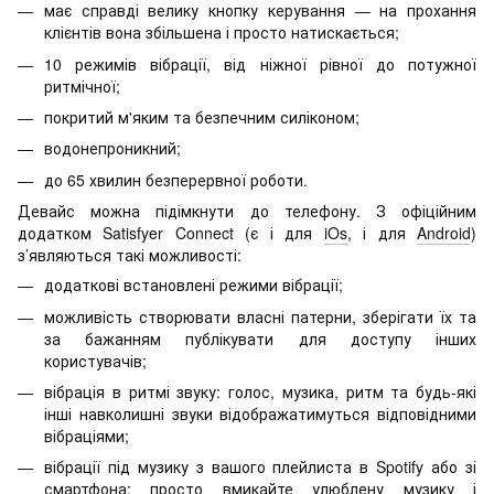
має справді велику кнопку керування — на прохання
клієнтів вона збільшена і просто натискається;
10 режимів вібрації, від ніжної рівної до потужної
ритмічної;
покритий м'яким та безпечним силіконом;
водонепроникний;
до 65 хвилин безперервної роботи.
Девайс можна підімкнути до телефону. З офіційним
додатком Satisfyer Connect (є і для
iOs
, і для
Android
)
з’являються такі можливості:
додаткові встановлені режими вібрації;
можливість створювати власні патерни, зберігати їх та
за бажанням публікувати для доступу інших
користувачів;
вібрація в ритмі звуку: голос, музика, ритм та будь-які
інші навколишні звуки відображатимуться відповідними
вібраціями;
вібрації під музику з вашого плейлиста в Spotify або зі
смартфона: просто вмикайте улюблену музику і