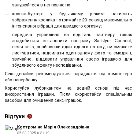
занурюйтеся в неї повністю;
кнопка-бустер: у будь-якому режимі натисніть
зображення кролика і отримайте 20 секунд максимально
інтенсивної вібрації для швидкого оргазму;
передача управління на відстані: партнеру також
знадобиться встановити програму Satisfyer Connect,
після чого, знайшовши один одного по ніку, ви зможете
листуватися, надсилати один одному фото та емоджі і,
звичайно, віддавати управління своєю іграшкою для
збудливого ефекту несподіванки.
Секс-девайси рекомендується заряджати від комп’ютера
або павербанку.
Користуйся
лубрикантом на водній основ
і під час
використання іграшки. Після скористайся
спеціальним
засобом для очищення секс-іграшок
.
Відгуки
3
Костроміна Марія Олександрівна
05.03.2025 в 21:19