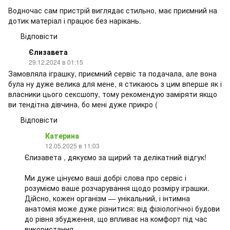
Водночас сам пристрій виглядає стильно, має приємний на
дотик матеріал і працює без нарікань.
Відповісти
Єлизавета
29.12.2024 в 01:15
Замовляла іграшку, приємний сервіс та подачала, але вона
була ну дуже велика для мене, я стикаюсь з цим вперше як і
власники цього сексшопу, тому рекомендую заміряти якщо
ви тендітна дівчина, бо мені дуже прикро (
Відповісти
Катерина
12.05.2025 в 11:03
Єлизавета , дякуємо за щирий та делікатний відгук!
Ми дуже цінуємо ваші добрі слова про сервіс і
розуміємо ваше розчарування щодо розміру іграшки.
Дійсно, кожен організм — унікальний, і інтимна
анатомія може дуже різнитися: від фізіологічної будови
до рівня збудження, що впливає на комфорт під час
використання.