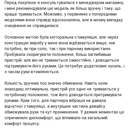
Перед покупкою я консультувалася з менеджером магазину,
і мені рекомендували цю модель як більш зручну і таку, що
краще тримається. Можливо, у порівнянні з попередніми
моделями вона справді вдосконалена, але в моєму випадку
очікування не справдилися.
Основною метою була кліторальна стимуляція, але через
конструкцію виробу у мене вона відбувається вище, ніж
потрібно, як при соло, так і при парному використанні.
Пробувала скоригувати положення, більш заглибивши
пристрій, але він не тримається самостійно, і доводиться
підтримувати його руками. Це потребує додаткових зусиль, і
з часом руки втомлюються.
Кількість зручних поз значно обмежена. Навіть коли
знаходиш оптимальну, пристрій усе одно не тримається у
потрібному положенні, тож його доводиться притримувати
руками. Крім того, для партнера вібрація не давала
відчутної стимуляції, а внутрішня частина девайсу
обмежувала рухи та кут проникнення. У деяких моментах це
спричиняло дискомфорт, що впливало на загальний
комфорт процесу.