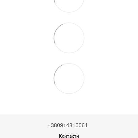
+380914810061
Контакти