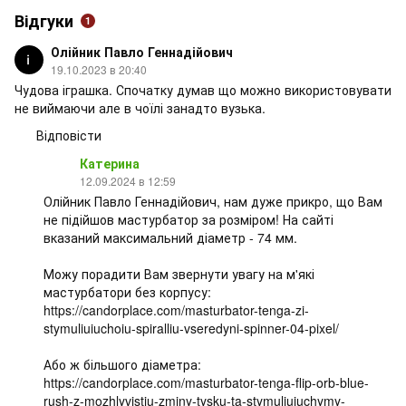
Відгуки
1
Олійник Павло Геннадійович
19.10.2023 в 20:40
Чудова іграшка. Спочатку думав що можно використовувати
не виймаючи але в чоїлі занадто вузька.
Відповісти
Катерина
12.09.2024 в 12:59
Олійник Павло Геннадійович, нам дуже прикро, що Вам
не підійшов мастурбатор за розміром! На сайті
вказаний максимальний діаметр - 74 мм.
Можу порадити Вам звернути увагу на м'які
мастурбатори без корпусу:
https://candorplace.com/masturbator-tenga-zi-
stymuliuiuchoiu-spiralliu-vseredyni-spinner-04-pixel/
Або ж більшого діаметра:
https://candorplace.com/masturbator-tenga-flip-orb-blue-
rush-z-mozhlyvistiu-zminy-tysku-ta-stymuliuiuchymy-