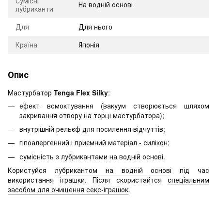
Сумісні
На водній основі
лубриканти
Для
Для нього
Країна
Японія
Опис
Мастурбатор
Tenga Flex Silky
:
ефект всмоктування (вакуум створюється шляхом
закривання отвору на торці мастурбатора);
внутрішній рельєф для посилення відчуттів;
гіпоалергенний і приємний матеріал - силікон;
сумісність з лубрикантами на водній основі.
Користуйся
лубрикантом на водній основ
і під час
використання іграшки. Після скористайтся
спеціальним
засобом для очищення секс-іграшок
.