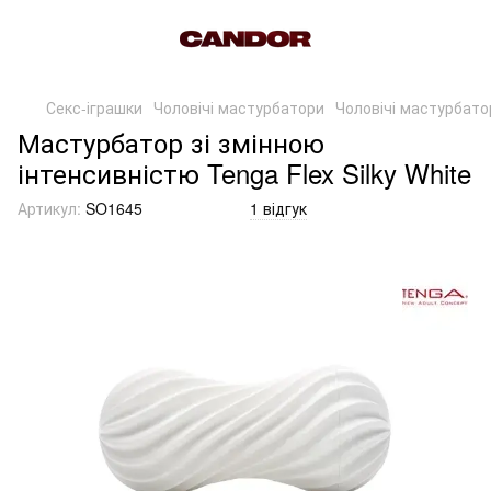
Секс-іграшки
Чоловічі мастурбатори
Чоловічі мастурбато
Мастурбатор зі змінною
інтенсивністю Tenga Flex Silky White
Артикул:
SO1645
1 відгук