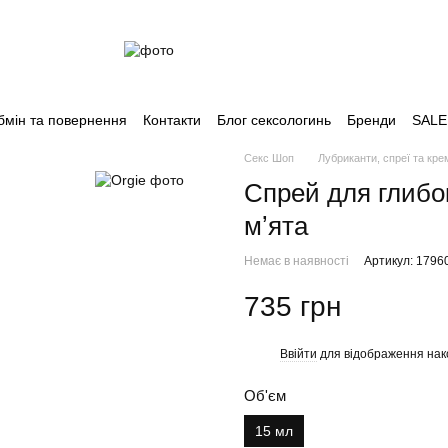
бмін та повернення
Контакти
Блог сексологинь
Бренди
SALE
Секс Шоп
Лубриканти, спреї та кре
Спрей для глибок
мʼята
Немає в наявності
Артикул: 1796
735 грн
Ввійти
для відображення нак
%
Об'єм
15 мл