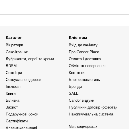
Каталог
Клієнтам
Вібратори
Вхід до кабінету
Секс-іграшки
Про Candor Place
Лубриканти, спреї та креми
Оплата і доставка
BDSM
Обмін та повернення
Секс-Ігри
Контакти
Сексуальне здоров'я
Блог сексологинь
Інклюзія
Бренди
Книги
SALE
Білизна
Candor відгуки
Захист
Публічний договір (оферта)
Подарункові бокси
Накопичувальна система
Сертифікати
Ми в соцмережах
Адвент-календарі