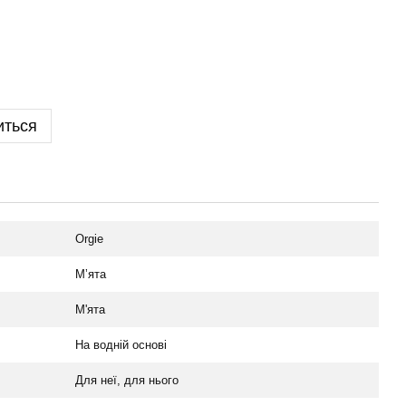
иться
Orgie
Мʼята
М'ята
На водній основі
Для неї, для нього