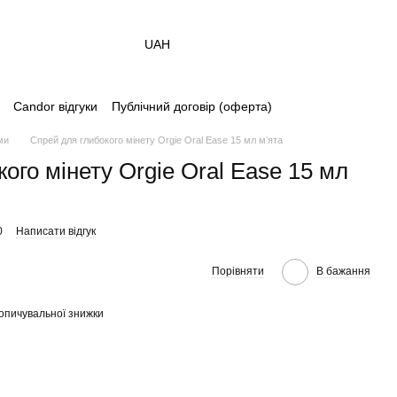
UAH
Candor відгуки
Публічний договір (оферта)
ми
Спрей для глибокого мінету Orgie Oral Ease 15 мл мʼята
ого мінету Orgie Oral Ease 15 мл
0
Написати відгук
Порівняти
В бажання
опичувальної знижки