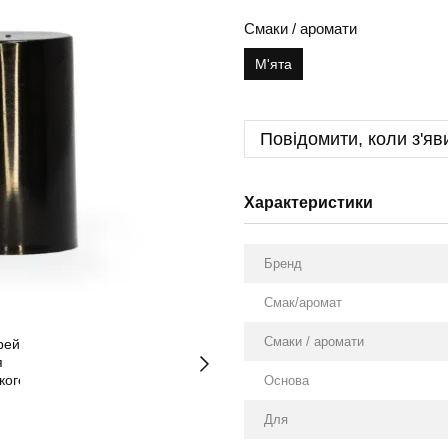
Смаки / аромати
М'ята
Повідомити, коли з'яв
Характеристики
Бренд
Смак/аромат
Смаки / аромати
Оснoва
Для